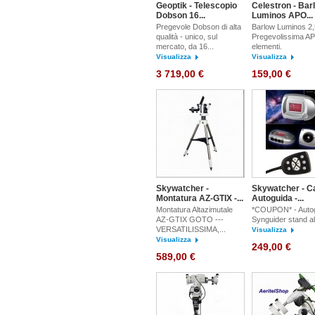
Geoptik - Telescopio
Celestron - Bar
Dobson 16...
Luminos APO...
Pregevole Dobson di alta
Barlow Luminos 2
qualità - unico, sul
Pregevolissima A
mercato, da 16...
elementi.
Visualizza
Visualizza
3 719,00 €
159,00 €
Skywatcher -
Skywatcher - 
Montatura AZ-GTIX -...
Autoguida -...
Montatura Altazimutale
*COUPON* - Auto
AZ-GTIX GOTO ---
Synguider stand a
VERSATILISSIMA,...
Visualizza
Visualizza
249,00 €
589,00 €