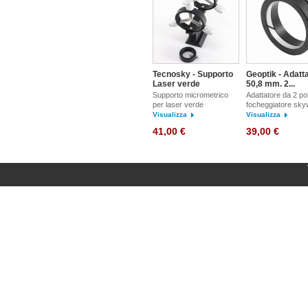
Tecnosky - Supporto
Geoptik - Adatt
Laser verde
50,8 mm. 2...
Supporto micrometrico
Adattatore da 2 pol
per laser verde
focheggiatore sky
Visualizza
Visualizza
41,00 €
39,00 €