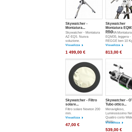
Skywatcher -
Skywatcher
Montatura...
Montatura EQM
PRO
Skywatcher - Montatura
NUOVA Montatura
AZ-EQ5. Nuova
EQM35, leggera -
soluzione.
REGGE ben 10 Kg
Visualizza
Visualizza
1 499,00 €
813,00 €
Skywatcher - Filtro
Skywatcher - O
solare...
Tubo ottico...
Filtro solare Newton 200
Meraviglioso,
mm.
Luminosissimo Ne
Quattro corto Wid
Visualizza
photo...
Visualizza
47,00 €
539,00 €