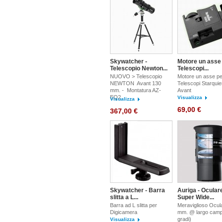
Skywatcher -
Motore un asse
Telescopio Newton...
Telescopi...
NUOVO > Telescopio
Motore un asse pe
NEWTON Avant 130
Telescopi Starquie
mm. - Montatura AZ-
Avant
EQ2
Visualizza
Visualizza
69,00 €
367,00 €
Skywatcher - Barra
Auriga - Ocular
slitta a L...
Super Wide...
Barra ad L slitta per
Meraviglioso Ocul
Digicamera
mm. @ largo camp
gradi)
Visualizza