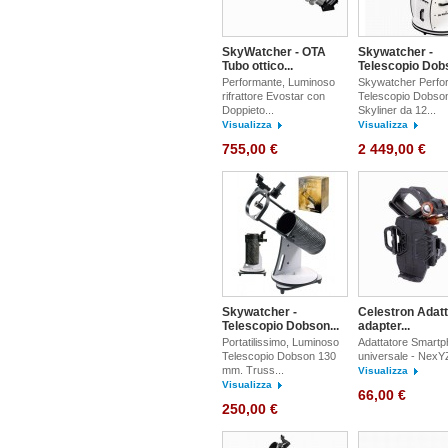
SkyWatcher - OTA
Skywatcher -
Tubo ottico...
Telescopio Dobs
Performante, Luminoso
Skywatcher Perfo
rifrattore Evostar con
Telescopio Dobso
Doppieto...
Skyliner da 12...
Visualizza
Visualizza
755,00 €
2 449,00 €
Skywatcher -
Celestron Adatt
Telescopio Dobson...
adapter...
Portatilissimo, Luminoso
Adattatore Smart
Telescopio Dobson 130
universale - NexY
mm. Truss...
Visualizza
Visualizza
66,00 €
250,00 €