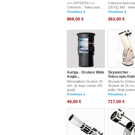
>>> OFFERTA <<<
Celestron Astroma
Celestron - Telescopio...
130 EQ MD - New
Visualizza
Visualizza
868,00 €
363,00 €
Auriga - Oculare Wide
Skywatcher -
Angle...
Telescopio Dobs
Meraviglioso Oculare 20
Skywatche Dobso
mm. @ largo campo (65
Skyliner da 25 cm.
gradi)
pollici. Molto poten
Visualizza
Visualizza
49,00 €
717,00 €