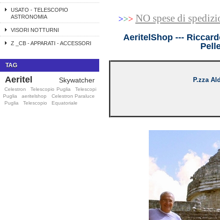
USATO - TELESCOPIO
NO spese di spedizi
ASTRONOMIA
>
>
>
VISORI NOTTURNI
A
e
ritelShop --- Riccar
Z _CB - APPARATI - ACCESSORI
Pell
TAG
Aeritel
Skywatcher
P.zza Ald
Celestron
Telescopio Puglia
Telescopi
Puglia
aeritelshop
Celestron Paraluce
Puglia
Telescopio
Equatoriale