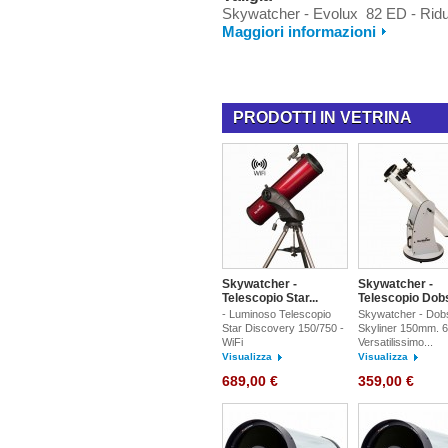
Skywatcher - Evolux 82 ED - Ridutt
Maggiori informazioni
PRODOTTI IN VETRINA
Skywatcher -
Skywatcher -
Telescopio Star...
Telescopio Dobs
- Luminoso Telescopio
Skywatcher - Dob
Star Discovery 150/750 -
Skyliner 150mm. 6 p
WiFi
Versatilissimo...
Visualizza
Visualizza
689,00 €
359,00 €