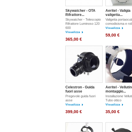
Skywatcher - OTA
Aeritel - Valigia
Rifrattore...
valigetta...
Skywatcher - Telescopio
Valigetta portaocul
Rifrattore Luminoso 120
comodisisma e ro
600
Visualizza
Visualizza
59,00 €
365,00 €
Celestron - Guida
Aeritel - Velluti
fuori asse
montaggio...
Pregevole guida fuori
Installazione Vellut
asse
Tubo ottico
Visualizza
Visualizza
399,00 €
35,00 €