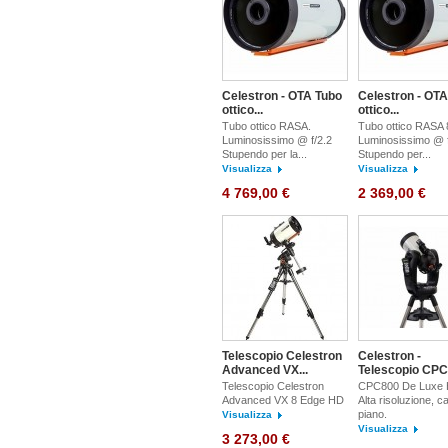
Celestron - OTA Tubo
Celestron - OTA
ottico...
ottico...
Tubo ottico RASA.
Tubo ottico RASA 8 
Luminosissimo @ f/2.2
Luminosissimo @ f
Stupendo per la...
Stupendo per...
Visualizza
Visualizza
4 769,00 €
2 369,00 €
Telescopio Celestron
Celestron -
Advanced VX...
Telescopio CPC 
Telescopio Celestron
CPC800 De Luxe 
Advanced VX 8 Edge HD
Alta risoluzione, 
piano.
Visualizza
Visualizza
3 273,00 €