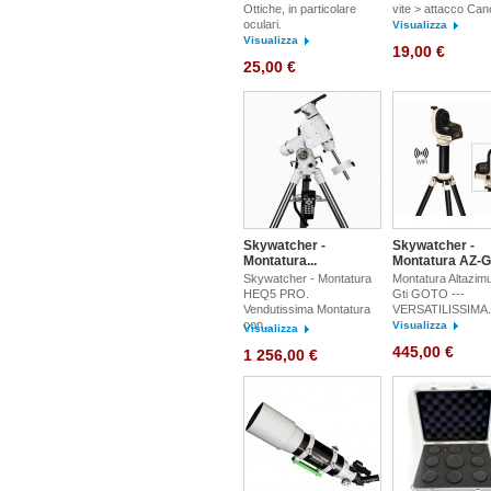
Ottiche, in particolare
vite > attacco Can
oculari.
Visualizza
Visualizza
19,00 €
25,00 €
Skywatcher -
Skywatcher -
Montatura...
Montatura AZ-Gti
Skywatcher - Montatura
Montatura Altazimu
HEQ5 PRO.
Gti GOTO ---
Vendutissima Montatura
VERSATILISSIMA.
con...
Visualizza
Visualizza
445,00 €
1 256,00 €