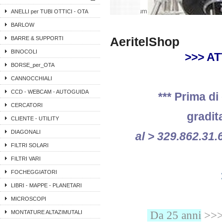
Lorem ipsum presta shop amet
ANELLI per TUBI OTTICI - OTA
BARLOW
AeritelShop
BARRE & SUPPORTI
BINOCOLI
>>> A
BORSE_per_OTA
CANNOCCHIALI
CCD - WEBCAM - AUTOGUIDA
*** Prima di 
CERCATORI
gradit
CLIENTE - UTILITY
DIAGONALI
al > 329.862.31.
FILTRI SOLARI
FILTRI VARI
FOCHEGGIATORI
LIBRI - MAPPE - PLANETARI
MICROSCOPI
MONTATURE ALTAZIMUTALI
Da 25 anni
>>