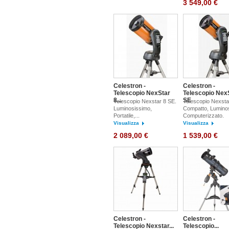
3 549,00 €
Celestron -
Celestron -
Telescopio NexStar
Telescopio Nex
8...
SE
Telescopio Nexstar 8 SE.
Telescopio Nexsta
Luminosissimo,
Compatto, Lumino
Portatile,...
Computerizzato.
Visualizza
Visualizza
2 089,00 €
1 539,00 €
Celestron -
Celestron -
Telescopio Nexstar...
Telescopio...