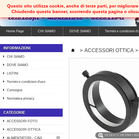
Questo sito utilizza cookie, anche di terze parti, per migliorare 
Chiudendo questo banner, scorrendo questa pagina o clicc
Home Page
CHI SIAMO
DOVE SIAMO
Termini e condizioni d'
INFORMAZIONI
>
ACCESSORI OTTICA
>
CHI SIAMO
DOVE SIAMO
LISTINI
Termini e condizioni d'uso
Consegna
Normativa privacy
CATEGORIE
ACCESSORI FOTO
ACCESSORI OTTICA
VEDI A SCHERMO I
ALIMENTATORI - CAVI