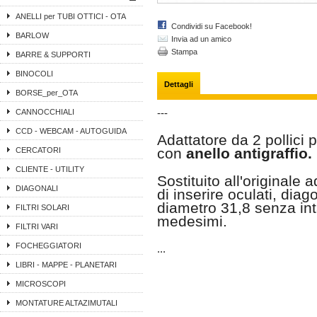
ANELLI per TUBI OTTICI - OTA
Condividi su Facebook!
BARLOW
Invia ad un amico
Stampa
BARRE & SUPPORTI
BINOCOLI
Dettagli
BORSE_per_OTA
CANNOCCHIALI
---
CCD - WEBCAM - AUTOGUIDA
Adattatore da 2 pollici
con
anello antigraffio.
CERCATORI
CLIENTE - UTILITY
Sostituito all'originale
DIAGONALI
di inserire oculati, dia
diametro 31,8 senza intac
FILTRI SOLARI
medesimi.
FILTRI VARI
FOCHEGGIATORI
...
LIBRI - MAPPE - PLANETARI
MICROSCOPI
MONTATURE ALTAZIMUTALI