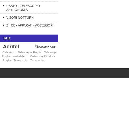
USATO - TELESCOPIO
ASTRONOMIA
VISORI NOTTURNI
Z _CB - APPARATI - ACCESSORI
TAG
Aeritel
Skywatcher
Celestron
Telescopio Puglia
Telescopi
Puglia
aeritelshop
Celestron Paraluce
Puglia
Telescopio
Tubo ottico