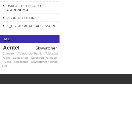
USATO - TELESCOPIO
ASTRONOMIA
VISORI NOTTURNI
Z _CB - APPARATI - ACCESSORI
TAG
Aeritel
Skywatcher
Celestron
Telescopio Puglia
Telescopi
Puglia
aeritelshop
Celestron Paraluce
Puglia
Telescopio
Skywatcher newton
130