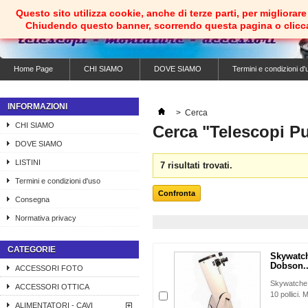
Questo sito utilizza cookie, anche di terze parti, per migliorare 
Chiudendo questo banner, scorrendo questa pagina o clicc
Home Page
CHI SIAMO
DOVE SIAMO
Termini e condizioni d'
INFORMAZIONI
>
Cerca
CHI SIAMO
Cerca "Telescopi Pu
DOVE SIAMO
LISTINI
7 risultati trovati.
Termini e condizioni d'uso
Consegna
Normativa privacy
CATEGORIE
Skywatch
Dobson..
ACCESSORI FOTO
Skywatche 
ACCESSORI OTTICA
10 pollici. 
ALIMENTATORI - CAVI