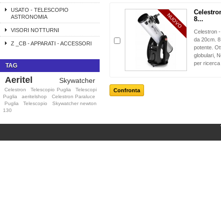
USATO - TELESCOPIO
Celestro
NUOVO
ASTRONOMIA
8...
VISORI NOTTURNI
Celestron 
da 20cm. 8 p
Z _CB - APPARATI - ACCESSORI
potente. O
globulari, 
per ricerca
TAG
Aeritel
Skywatcher
Celestron
Telescopio Puglia
Telescopi
Puglia
aeritelshop
Celestron Paraluce
Puglia
Telescopio
Skywatcher newton
130