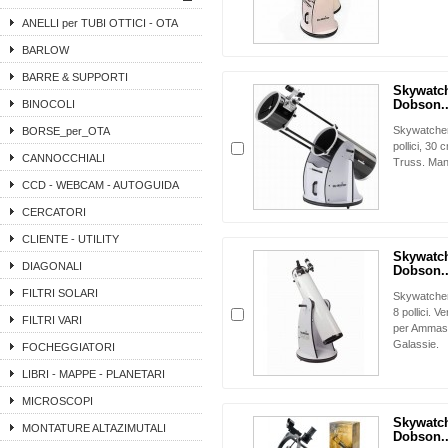
ANELLI per TUBI OTTICI - OTA
BARLOW
BARRE & SUPPORTI
Skywatch
Dobson..
BINOCOLI
Skywatcher
BORSE_per_OTA
pollici, 30
CANNOCCHIALI
Truss. Mane
CCD - WEBCAM - AUTOGUIDA
CERCATORI
CLIENTE - UTILITY
Skywatch
DIAGONALI
Dobson..
FILTRI SOLARI
Skywatcher
8 pollici. V
FILTRI VARI
per Ammass
Galassie.
FOCHEGGIATORI
LIBRI - MAPPE - PLANETARI
MICROSCOPI
Skywatch
MONTATURE ALTAZIMUTALI
Dobson..