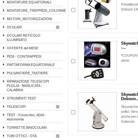
MONTATURE EQUATORIALI
Portatiliss
Dobson 130
MONTATURE_TREPPIEDI_COLONNE
MOTORI_MOTORIZZAZIONI
OCULARI
OCULARI RETICOLO
ILLUMINATO
Skywatch
-...
OFFERTE del MESE
*COUPON* -
PESI - CONTRAPPESI
alone.
PIATTAFORMA EQUATORIALE
PULSANTIERE_TASTIERE
RIPARAZIONE TELESCOPI
PUGLIA - BASILICATA -
CALABRIA
Skywatch
STRUMENTI TEST
Dobson..
TELESCOPI
Skywatcher
pollici. Ver
TEST - Forum Ass. ADIA -
anche per 
Astronomia
Galassie.
TORRETTE BINOCULARI
TUBI OTTICI - OTA