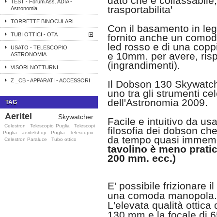
dato che è collassabil
TEST - Forum Ass. ADIA -
trasportabilita'
Astronomia
TORRETTE BINOCULARI
Con il basamento in le
TUBI OTTICI - OTA
fornito anche un comod
led rosso e di una copp
USATO - TELESCOPIO
e 10mm. per avere, risp
ASTRONOMIA
(ingrandimenti).
VISORI NOTTURNI
Z _CB - APPARATI - ACCESSORI
Il Dobson 130 Skywatche
uno tra gli strumenti ce
dell'Astronomia 2009.
TAG
Aeritel
Skywatcher
Facile e intuitivo da us
Celestron
Telescopio Puglia
Telescopi
filosofia dei dobson ch
Puglia
aeritelshop
Puglia
Telescopio
da tempo quasi immem
Celestron Paraluce
Tubo ottico
tavolino è meno prati
200 mm. ecc.)
E' possibile frizionare 
una comoda manopola.
L'elevata qualità ottica
130 mm e la focale di 