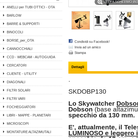
VEDI A SCHERMO I
ANELLI per TUBI OTTICI - OTA
BARLOW
BARRE & SUPPORTI
BINOCOLI
BORSE_per_OTA
Condividi su Facebook!
Invia ad un amico
CANNOCCHIALI
Stampa
CCD - WEBCAM - AUTOGUIDA
CERCATORI
Dettagli
CLIENTE - UTILITY
.
DIAGONALI
SKDOBP130
FILTRI SOLARI
FILTRI VARI
Lo Skywatcher
Dobso
FOCHEGGIATORI
Dobson
(base altazimut
specchio da 130 mm.
LIBRI - MAPPE - PLANETARI
MICROSCOPI
E', attualmente, il Te
LUMINOSO e leggero i
MONTATURE ALTAZIMUTALI