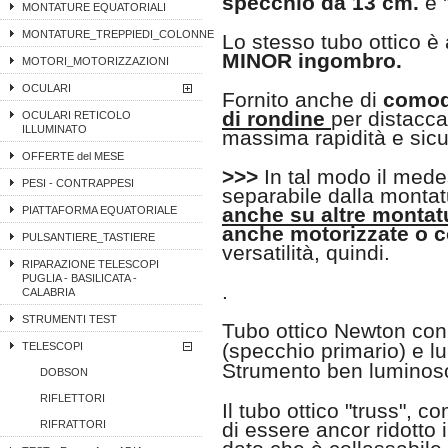
specchio da 13 cm.
e 
MONTATURE EQUATORIALI
MONTATURE_TREPPIEDI_COLONNE
Lo stesso tubo ottico 
MINOR ingombro.
MOTORI_MOTORIZZAZIONI
OCULARI
Fornito anche di
comod
di rondine
per distacca
OCULARI RETICOLO
ILLUMINATO
massima rapidità e sic
OFFERTE del MESE
>>>
In tal modo il mede
PESI - CONTRAPPESI
separabile dalla monta
anche su altre montat
PIATTAFORMA EQUATORIALE
anche motorizzate o c
PULSANTIERE_TASTIERE
versatilità, quindi.
RIPARAZIONE TELESCOPI
PUGLIA - BASILICATA -
.
CALABRIA
STRUMENTI TEST
Tubo ottico Newton co
(specchio primario) e l
TELESCOPI
Strumento ben luminoso
DOBSON
RIFLETTORI
Il tubo ottico "truss", c
RIFRATTORI
di essere ancor ridotto 