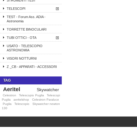
STRUMENTI TEST
TELESCOPI
TEST - Forum Ass. ADIA -
Astronomia
TORRETTE BINOCULARI
TUBI OTTICI - OTA
USATO - TELESCOPIO
ASTRONOMIA
VISORI NOTTURNI
Z _CB - APPARATI - ACCESSORI
TAG
Aeritel
Skywatcher
Celestron
Telescopio Puglia
Telescopi
Puglia
aeritelshop
Celestron Paraluce
Puglia
Telescopio
Skywatcher newton
130