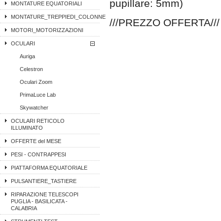
pupillare: 5mm)
MONTATURE EQUATORIALI
MONTATURE_TREPPIEDI_COLONNE
///PREZZO OFFERTA///
MOTORI_MOTORIZZAZIONI
OCULARI
Auriga
Celestron
Oculari Zoom
PrimaLuce Lab
Skywatcher
OCULARI RETICOLO
ILLUMINATO
OFFERTE del MESE
PESI - CONTRAPPESI
PIATTAFORMA EQUATORIALE
PULSANTIERE_TASTIERE
RIPARAZIONE TELESCOPI
PUGLIA - BASILICATA -
CALABRIA