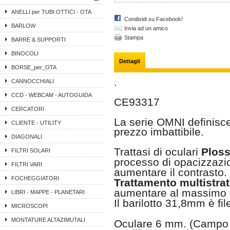
ANELLI per TUBI OTTICI - OTA
Condividi su Facebook!
BARLOW
Invia ad un amico
Stampa
BARRE & SUPPORTI
BINOCOLI
Dettagli
BORSE_per_OTA
.
CANNOCCHIALI
CCD - WEBCAM - AUTOGUIDA
CE93317
CERCATORI
La serie OMNI definisce 
CLIENTE - UTILITY
prezzo imbattibile.
DIAGONALI
Trattasi di oculari
Ploss
FILTRI SOLARI
processo di opacizzazion
FILTRI VARI
aumentare il contrasto.
FOCHEGGIATORI
Trattamento multistrato
aumentare al massimo la
LIBRI - MAPPE - PLANETARI
Il barilotto 31,8mm è file
MICROSCOPI
MONTATURE ALTAZIMUTALI
Oculare 6 mm. (Campo a