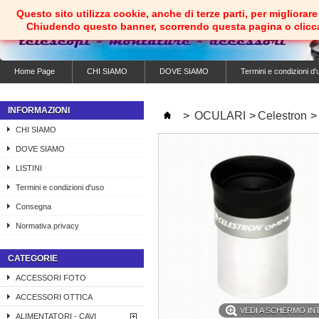
Questo sito utilizza cookie, anche di terze parti, per migliorare 
Chiudendo questo banner, scorrendo questa pagina o clicc
Home Page
CHI SIAMO
DOVE SIAMO
Termini e condizioni d'
INFORMAZIONI
>
OCULARI
>
Celestron
>
CHI SIAMO
DOVE SIAMO
LISTINI
Termini e condizioni d'uso
Consegna
Normativa privacy
CATEGORIE
ACCESSORI FOTO
ACCESSORI OTTICA
VEDI A SCHERMO I
ALIMENTATORI - CAVI