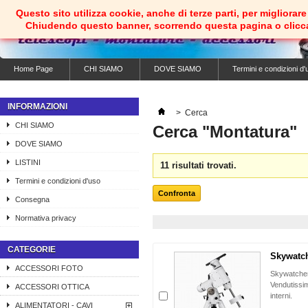
Questo sito utilizza cookie, anche di terze parti, per migliorare 
Chiudendo questo banner, scorrendo questa pagina o clicc
Home Page
CHI SIAMO
DOVE SIAMO
Termini e condizioni d'
INFORMAZIONI
>
Cerca
CHI SIAMO
Cerca "Montatura"
DOVE SIAMO
LISTINI
11 risultati trovati.
Termini e condizioni d'uso
Consegna
Normativa privacy
CATEGORIE
Skywatch
ACCESSORI FOTO
Skywatche
Vendutissi
ACCESSORI OTTICA
interni.
ALIMENTATORI - CAVI