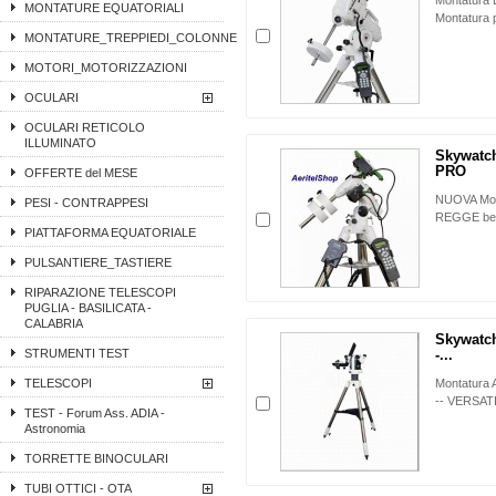
Montatura
MONTATURE EQUATORIALI
Montatura p
MONTATURE_TREPPIEDI_COLONNE
MOTORI_MOTORIZZAZIONI
OCULARI
OCULARI RETICOLO
ILLUMINATO
Skywatc
PRO
OFFERTE del MESE
NUOVA Mon
PESI - CONTRAPPESI
REGGE ben
PIATTAFORMA EQUATORIALE
PULSANTIERE_TASTIERE
RIPARAZIONE TELESCOPI
PUGLIA - BASILICATA -
CALABRIA
Skywatch
STRUMENTI TEST
-...
TELESCOPI
Montatura 
-- VERSAT
TEST - Forum Ass. ADIA -
Astronomia
TORRETTE BINOCULARI
TUBI OTTICI - OTA