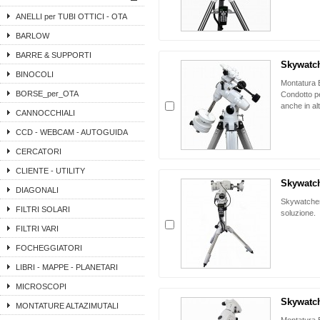
ANELLI per TUBI OTTICI - OTA
BARLOW
BARRE & SUPPORTI
Skywatch
BINOCOLI
Montatura 
BORSE_per_OTA
Condotto pe
anche in al
CANNOCCHIALI
CCD - WEBCAM - AUTOGUIDA
CERCATORI
CLIENTE - UTILITY
Skywatch
DIAGONALI
Skywatcher
FILTRI SOLARI
soluzione.
FILTRI VARI
FOCHEGGIATORI
LIBRI - MAPPE - PLANETARI
MICROSCOPI
Skywatch
MONTATURE ALTAZIMUTALI