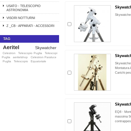
USATO - TELESCOPIO
Skywatch
ASTRONOMIA
Skywatcher
VISORI NOTTURNI
Z _CB - APPARATI - ACCESSORI
TAG
Aeritel
Skywatcher
Celestron
Telescopio Puglia
Telescopi
Skywatch
Puglia
aeritelshop
Celestron Paraluce
Puglia
Telescopio
Equatoriale
Skywatcher
Montatura A
Carichi pes
Skywatch
EQ8 - Mont
massima 50 
contrappesi