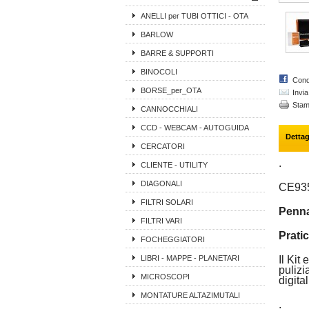
ANELLI per TUBI OTTICI - OTA
BARLOW
BARRE & SUPPORTI
BINOCOLI
Cond
BORSE_per_OTA
Invi
Sta
CANNOCCHIALI
CCD - WEBCAM - AUTOGUIDA
Dettag
CERCATORI
.
CLIENTE - UTILITY
DIAGONALI
CE93
FILTRI SOLARI
Penna 
FILTRI VARI
Pratic
FOCHEGGIATORI
LIBRI - MAPPE - PLANETARI
Il Kit
pulizi
MICROSCOPI
digital
MONTATURE ALTAZIMUTALI
.