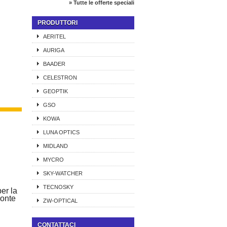
» Tutte le offerte speciali
PRODUTTORI
AERITEL
AURIGA
BAADER
CELESTRON
GEOPTIK
GSO
KOWA
LUNA OPTICS
MIDLAND
MYCRO
SKY-WATCHER
TECNOSKY
er la
ronte
ZW-OPTICAL
CONTATTACI