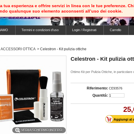
e la tua esperienza e offrire servizi in linea con le tue preferenz
ando qualunque suo elemento acconsenti all’uso dei cookie.
IAMO
Termini e condizioni d'uso
Login / Registrati
Carrello
ACCESSORI OTTICA
>
Celestron - Kit pulizia ottiche
Celestron - Kit pulizia ot
Ottimo Kit per Pulizia Ottiche, in particolare 
Riferimento:
CE93576
Quantità:
25,
VEDI A SCHERMO INTERO