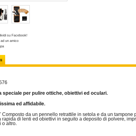
ividi su Facebook!
a ad un amico
mpa
li
576
speciale per pulire ottiche, obiettivi ed oculari.
issima ed affidabile.
 e' Composto da un pennello retrattile in setola e da un tampone p
a rapida di lenti ed obiettivi in seguito a deposito di polvere, imp
i o altro.