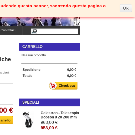
e. Chiudendo questo banner, scorrendo questa pagina o
Ok
Carrello
(vuoto)
Benvenuti
Entra
Contattaci
CARRELLO
Nessun prodotto
tiche
Spedizione
0,00 €
oculari.
Totale
0,00 €
Check out
SPECIALI
00 €
Celestron - Telescopio
Dobson 8 20 200 mm
963,00 €
953,00 €