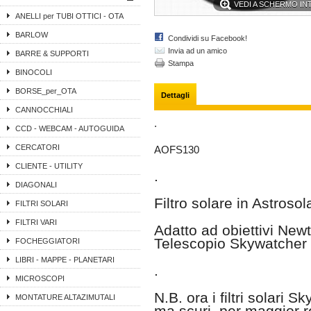
VEDI A SCHERMO I
ANELLI per TUBI OTTICI - OTA
BARLOW
Condividi su Facebook!
Invia ad un amico
BARRE & SUPPORTI
Stampa
BINOCOLI
BORSE_per_OTA
Dettagli
CANNOCCHIALI
.
CCD - WEBCAM - AUTOGUIDA
CERCATORI
AOFS130
CLIENTE - UTILITY
.
DIAGONALI
Filtro solare in Astrosol
FILTRI SOLARI
FILTRI VARI
Adatto ad obiettivi New
Telescopio Skywatcher
FOCHEGGIATORI
LIBRI - MAPPE - PLANETARI
.
MICROSCOPI
N.B. ora i filtri solari 
MONTATURE ALTAZIMUTALI