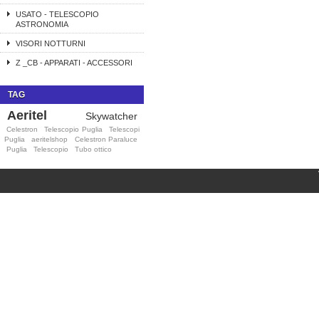
USATO - TELESCOPIO
ASTRONOMIA
VISORI NOTTURNI
Z _CB - APPARATI - ACCESSORI
TAG
Aeritel
Skywatcher
Celestron
Telescopio Puglia
Telescopi
Puglia
aeritelshop
Celestron Paraluce
Puglia
Telescopio
Tubo ottico