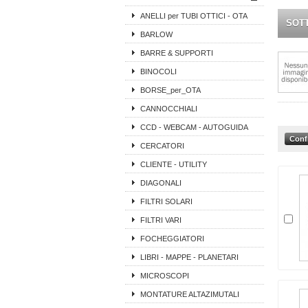
ANELLI per TUBI OTTICI - OTA
SOT
BARLOW
BARRE & SUPPORTI
BINOCOLI
BORSE_per_OTA
CANNOCCHIALI
CCD - WEBCAM - AUTOGUIDA
CERCATORI
CLIENTE - UTILITY
DIAGONALI
FILTRI SOLARI
FILTRI VARI
FOCHEGGIATORI
LIBRI - MAPPE - PLANETARI
MICROSCOPI
MONTATURE ALTAZIMUTALI