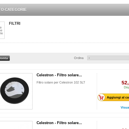
TO-CATEGORIE
FILTRI
Ordina
Celestron - Filtro solare...
52,
Filtro solare per Celestron 102 SLT
Dis
Aggiungi al ca
Visua
Celestron - Filtro solare...