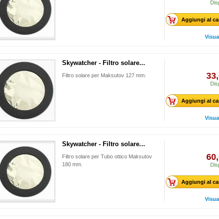
Dis
Aggiungi al ca
Visua
Skywatcher - Filtro solare...
33,
Filtro solare per Maksutov 127 mm.
Dis
Aggiungi al ca
Visua
Skywatcher - Filtro solare...
60,
Filtro solare per Tubo ottico Maksutov
180 mm.
Dis
Aggiungi al ca
Visua