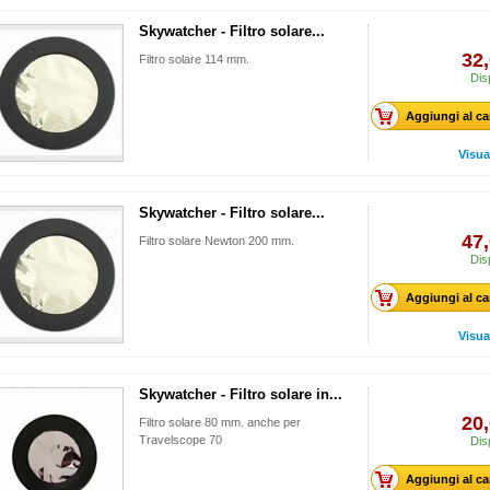
Skywatcher - Filtro solare...
32,
Filtro solare 114 mm.
Dis
Aggiungi al ca
Visua
Skywatcher - Filtro solare...
47,
Filtro solare Newton 200 mm.
Dis
Aggiungi al ca
Visua
Skywatcher - Filtro solare in...
20,
Filtro solare 80 mm. anche per
Travelscope 70
Dis
Aggiungi al ca