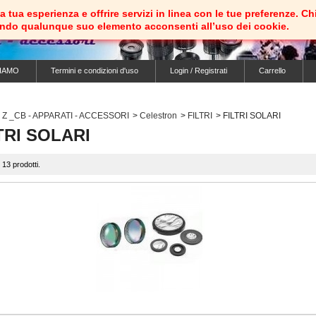
e la tua esperienza e offrire servizi in linea con le tue preferenz
ando qualunque suo elemento acconsenti all’uso dei cookie.
IAMO
Termini e condizioni d'uso
Login / Registrati
Carrello
Z _CB - APPARATI - ACCESSORI
>
Celestron
>
FILTRI
>
FILTRI SOLARI
TRI SOLARI
 13 prodotti.