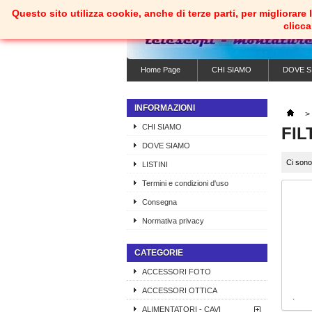
Questo sito utilizza cookie, anche di terze parti, per migliorar
clicc
Home Page
CHI SIAMO
DOVE S
INFORMAZIONI
>
CHI SIAMO
FIL
DOVE SIAMO
Ci sono
LISTINI
Termini e condizioni d'uso
Consegna
Normativa privacy
CATEGORIE
ACCESSORI FOTO
ACCESSORI OTTICA
.
ALIMENTATORI - CAVI