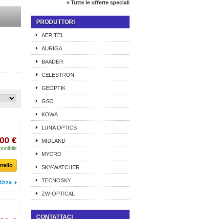
» Tutte le offerte speciali
PRODUTTORI
AERITEL
AURIGA
BAADER
CELESTRON
GEOPTIK
GSO
KOWA
LUNA OPTICS
00 €
MIDLAND
ponibile
MYCRO
rrello
SKY-WATCHER
TECNOSKY
lizza
ZW-OPTICAL
CONTATTACI