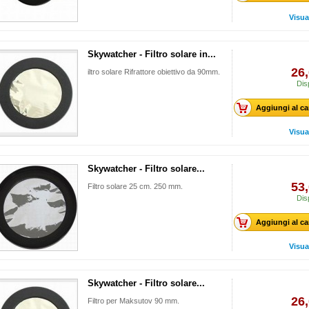
Visua
Skywatcher - Filtro solare in...
26,
iltro solare Rifrattore obiettivo da 90mm.
Dis
Aggiungi al ca
Visua
Skywatcher - Filtro solare...
53,
Filtro solare 25 cm. 250 mm.
Dis
Aggiungi al ca
Visua
Skywatcher - Filtro solare...
26,
Filtro per Maksutov 90 mm.