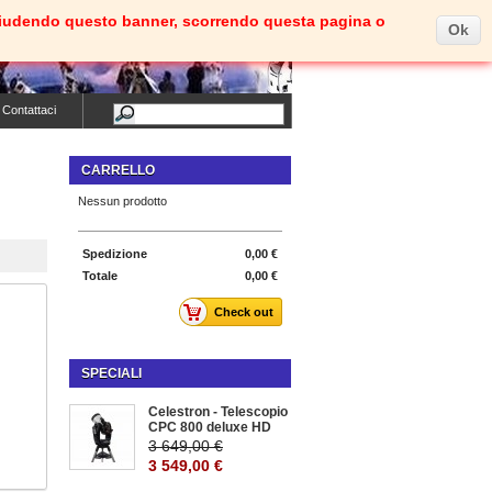
e. Chiudendo questo banner, scorrendo questa pagina o
Ok
Carrello
(vuoto)
Benvenuti
Entra
Contattaci
CARRELLO
Nessun prodotto
Spedizione
0,00 €
Totale
0,00 €
Check out
SPECIALI
Celestron - Telescopio
CPC 800 deluxe HD
3 649,00 €
3 549,00 €