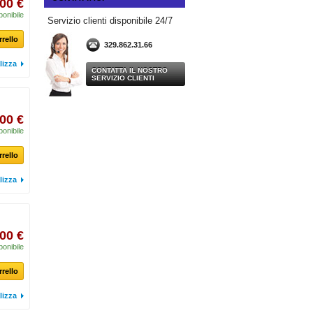
00 €
ponibile
Servizio clienti disponibile 24/7
rrello
329.862.31.66
lizza
CONTATTA IL NOSTRO
SERVIZIO CLIENTI
00 €
ponibile
rrello
lizza
00 €
ponibile
rrello
lizza