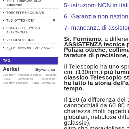
TEST - Forum Ass. ADIA -
5- istruzioni NON in ital
Astronomia
TORRETTE BINOCULARI
6- Garanzia non nazion
TUBI OTTICI - OTA
7- mancanza di assisten
USATO - TELESCOPIO
ASTRONOMIA
Si. Forniamo,
a differe
VISORI NOTTURNI
ASSISTENZA tecnica
p
Z _CB - APPARATI - ACCESSORI
Pulizia ottiche, collim
tarature di precisione,
TAG
Il Telescopio ha uno sp
Aeritel
Skywatcher
cm. (130mm.)
più lumi
Celestron
Telescopio Puglia
Telescopi
classico Telescopio 
Puglia
aeritelshop
Telescopio
ha fatto la storia dell
Celestron Paraluce
Puglia
Montatura
tempo.
Il 130 (a differenza del 1
cannocchiali da 60-80 
chiarezza molti oggetti
globulari, nebulose diff
galassie),
oltre che meravigliose e