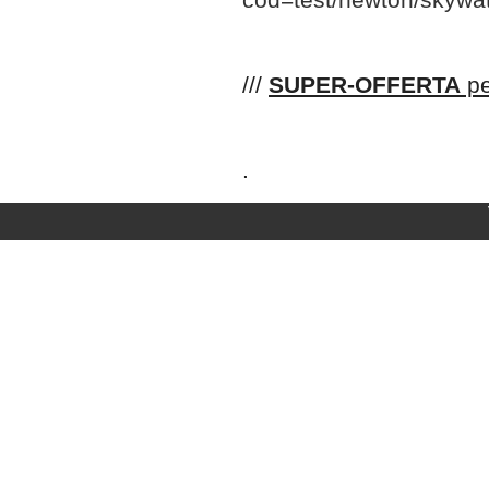
cod=test/newton/skywa
///
SUPER-OFFERTA
pe
.