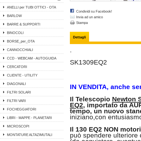
ANELLI per TUBI OTTICI - OTA
Condividi su Facebook!
BARLOW
Invia ad un amico
Stampa
BARRE & SUPPORTI
BINOCOLI
Dettagli
BORSE_per_OTA
.
CANNOCCHIALI
CCD - WEBCAM - AUTOGUIDA
SK1309EQ2
CERCATORI
CLIENTE - UTILITY
DIAGONALI
IN VENDITA, anche se
FILTRI SOLARI
Il Telescopio
Newton S
FILTRI VARI
EQ2
, importato da AUR
FOCHEGGIATORI
tempo, un nuovo standa
iniziano,con entusiasmo
LIBRI - MAPPE - PLANETARI
MICROSCOPI
Il 130 EQ2 NON motor
può spendere ulteriore 
MONTATURE ALTAZIMUTALI