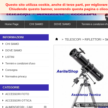
Questo sito utilizza cookie, anche di terze parti, per migliorare 
Chiudendo questo banner, scorrendo questa pagina o clicc
Home Page
CHI SIAMO
DOVE SIAMO
Termini e condizioni d'
INFORMAZIONI
>
TELESCOPI
>
RIFLETTORI
>
Sk
CHI SIAMO
DOVE SIAMO
LISTINI
Termini e condizioni d'uso
Consegna
Normativa privacy
CATEGORIE
ACCESSORI FOTO
ACCESSORI OTTICA
VEDI A SCHERMO I
ALIMENTATORI - CAVI