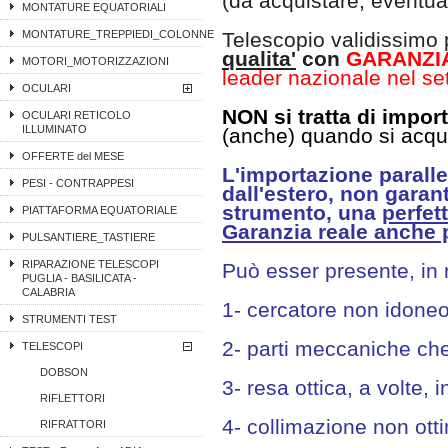
(da acquistare, eventua
MONTATURE EQUATORIALI
MONTATURE_TREPPIEDI_COLONNE
Telescopio validissimo
qualita'
con
GARANZIA 
MOTORI_MOTORIZZAZIONI
leader nazionale nel se
OCULARI
NON si tratta di impor
OCULARI RETICOLO
ILLUMINATO
(anche) quando si acqui
OFFERTE del MESE
L'importazione paralle
PESI - CONTRAPPESI
dall'estero, non garant
strumento, una
perfet
PIATTAFORMA EQUATORIALE
Garanzia reale anche p
PULSANTIERE_TASTIERE
RIPARAZIONE TELESCOPI
Può esser presente, in m
PUGLIA - BASILICATA -
CALABRIA
1- cercatore non idoneo
STRUMENTI TEST
2- parti meccaniche che
TELESCOPI
DOBSON
3- resa ottica, a volte, i
RIFLETTORI
4- collimazione non ott
RIFRATTORI