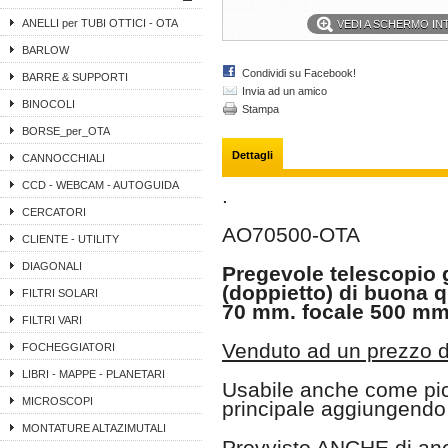
ANELLI per TUBI OTTICI - OTA
VEDI A SCHERMO I
BARLOW
Condividi su Facebook!
BARRE & SUPPORTI
Invia ad un amico
BINOCOLI
Stampa
BORSE_per_OTA
Dettagli
CANNOCCHIALI
CCD - WEBCAM - AUTOGUIDA
.
CERCATORI
AO70500-OTA
CLIENTE - UTILITY
DIAGONALI
Pregevole telescopio g
(doppietto) di buona qu
FILTRI SOLARI
70 mm. focale 500 mm.
FILTRI VARI
Venduto ad un prezzo 
FOCHEGGIATORI
LIBRI - MAPPE - PLANETARI
Usabile anche come pic
MICROSCOPI
principale aggiungendo 
MONTATURE ALTAZIMUTALI