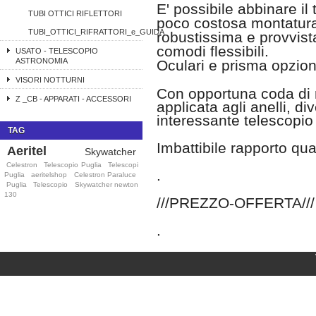
E' possibile abbinare il
TUBI OTTICI RIFLETTORI
poco costosa montatura
TUBI_OTTICI_RIFRATTORI_e_GUIDA
robustissima e provvist
comodi flessibili.
USATO - TELESCOPIO
ASTRONOMIA
Oculari e prisma opzion
VISORI NOTTURNI
Con opportuna coda di 
Z _CB - APPARATI - ACCESSORI
applicata agli anelli, di
interessante telescopi
TAG
Imbattibile rapporto qua
Aeritel
Skywatcher
Celestron
Telescopio Puglia
Telescopi
.
Puglia
aeritelshop
Celestron Paraluce
Puglia
Telescopio
Skywatcher newton
130
///PREZZO-OFFERTA///
.