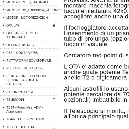
Provvisto ANCHE di anel
MONTATURE EQUATORIALI
montare macchia fotogra
fuoco e filettatura 42x0
MONTATURE_TREPPIEDI_COLONNE
accogliere anche una d
MOTORI_MOTORIZZAZIONI
OCULARI
Il focheggiatore accett
l'inserimento di un pri
OCULARI RETICOLO
tubo di prolunga (opzio
ILLUMINATO
fuoco in visuale.
OFFERTE del MESE
PESI - CONTRAPPESI
Cercatore red-point di s
PIATTAFORMA EQUATORIALE
L'OTA e' adatto come 
PULSANTIERE_TASTIERE
anche quale potente Tel
anello T2 e digicamera 
RIPARAZIONE TELESCOPI
PUGLIA - BASILICATA -
CALABRIA
Alcuni astrofili lo usa
STRUMENTI TEST
potente cercatore da 7
opzionali) imbattibile in 
TELESCOPI
TEST - Forum Ass. ADIA -
Il Telescopio si monta,
Astronomia
all'ottica principale qua
TORRETTE BINOCULARI
TUBI OTTICI - OTA