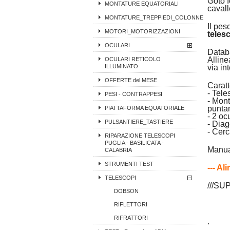
Goto f
MONTATURE EQUATORIALI
cavall
MONTATURE_TREPPIEDI_COLONNE
Il pes
MOTORI_MOTORIZZAZIONI
teles
OCULARI
Datab
Alline
OCULARI RETICOLO
ILLUMINATO
via in
OFFERTE del MESE
Caratt
- Tel
PESI - CONTRAPPESI
- Mon
punta
PIATTAFORMA EQUATORIALE
- 2 oc
PULSANTIERE_TASTIERE
- Dia
- Cerc
RIPARAZIONE TELESCOPI
PUGLIA - BASILICATA -
Manua
CALABRIA
STRUMENTI TEST
--- Al
TELESCOPI
///SU
DOBSON
RIFLETTORI
RIFRATTORI
.