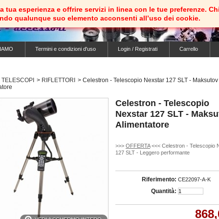
e la tua esperienza e offrire servizi in linea con le tue preferenz
ando qualunque suo elemento acconsenti all’uso dei cookie.
IAMO
Termini e condizioni d'uso
Login / Registrati
Carrello
TELESCOPI
>
RIFLETTORI
>
Celestron - Telescopio Nexstar 127 SLT - Maksutov 
atore
Celestron - Telescopio
Nexstar 127 SLT - Maksu
Alimentatore
>>>
OFFERTA
<<< Celestron - Telescopio 
127 SLT - Leggero performante
Riferimento:
CE22097-A-K
Quantità:
868,