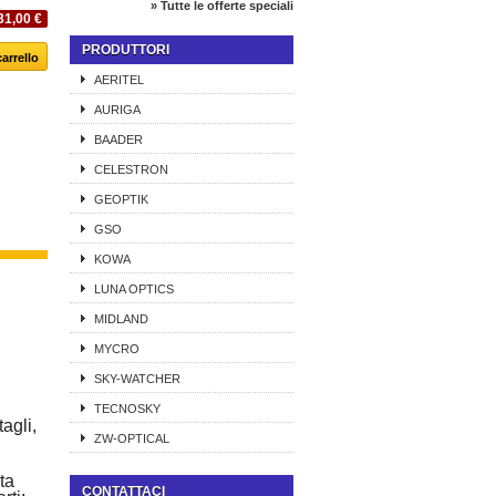
» Tutte le offerte speciali
31,00 €
PRODUTTORI
AERITEL
AURIGA
BAADER
CELESTRON
GEOPTIK
GSO
KOWA
LUNA OPTICS
MIDLAND
MYCRO
SKY-WATCHER
TECNOSKY
agli,
ZW-OPTICAL
ta
CONTATTACI