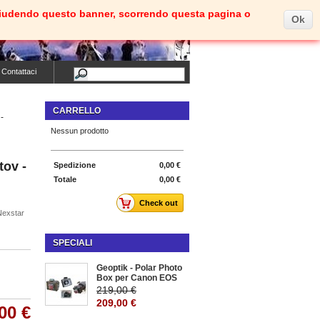
e. Chiudendo questo banner, scorrendo questa pagina o
Ok
Carrello
(vuoto)
Benvenuti
Entra
Contattaci
CARRELLO
-
Nessun prodotto
tov -
Spedizione
0,00 €
Totale
0,00 €
Check out
Nexstar
SPECIALI
Geoptik - Polar Photo
Box per Canon EOS
219,00 €
209,00 €
00 €