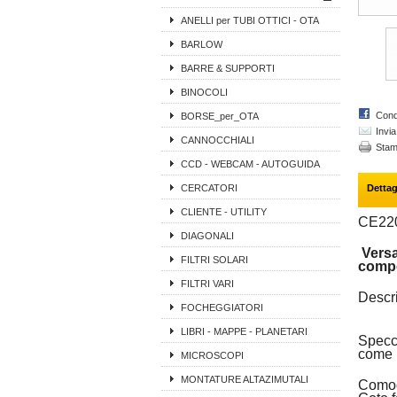
ANELLI per TUBI OTTICI - OTA
BARLOW
BARRE & SUPPORTI
BINOCOLI
Cond
BORSE_per_OTA
Invi
CANNOCCHIALI
Sta
CCD - WEBCAM - AUTOGUIDA
CERCATORI
Dettag
CLIENTE - UTILITY
CE22
DIAGONALI
Versa
FILTRI SOLARI
compe
FILTRI VARI
Descr
FOCHEGGIATORI
LIBRI - MAPPE - PLANETARI
Specch
come p
MICROSCOPI
MONTATURE ALTAZIMUTALI
Comod