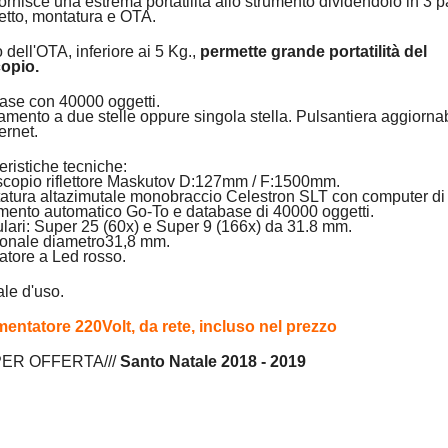
ornisce una estrema portatilità allo strumento dividendolo in 3 pa
etto, montatura e OTA.
o dell'OTA, inferiore ai 5 Kg.,
permette grande portatilità del
copio.
ase con 40000 oggetti.
amento a due stelle oppure singola stella. Pulsantiera aggiorna
ternet.
eristiche tecniche:
escopio riflettore Maskutov D:127mm / F:1500mm.
tatura altazimutale monobraccio Celestron SLT con computer di
mento automatico Go-To e database di 40000 oggetti.
ulari: Super 25 (60x) e Super 9 (166x) da 31.8 mm.
gonale diametro31,8 mm.
atore a Led rosso.
le d'uso.
imentatore 220Volt, da rete, incluso nel prezzo
PER OFFERTA///
Santo Natale 2018 - 2019