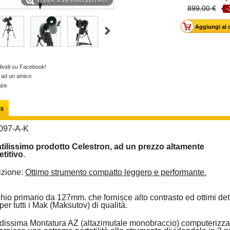
VEDI A SCHERMO INTERO
899,00 €
-
ividi su Facebook!
a ad un amico
mpa
li
097-A-K
tilissimo prodotto Celestron, ad un prezzo altamente
titivo
.
izione:
Ottimo strumento compatto leggero e performante.
io primario da 127mm. che fornisce alto contrasto ed ottimi dett
er tutti i Mak (Maksutov) di qualità.
issima Montatura AZ (altazimutale monobraccio) computerizza