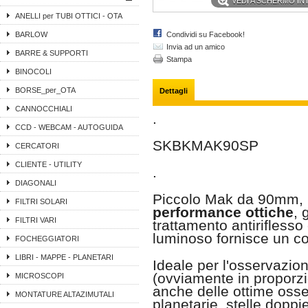
VEDI A SCHERMO I
ANELLI per TUBI OTTICI - OTA
BARLOW
Condividi su Facebook!
Invia ad un amico
BARRE & SUPPORTI
Stampa
BINOCOLI
BORSE_per_OTA
Dettagli
CANNOCCHIALI
.
CCD - WEBCAM - AUTOGUIDA
SKBKMAK90SP
CERCATORI
CLIENTE - UTILITY
.
DIAGONALI
Piccolo Mak da 90mm,
FILTRI SOLARI
performance ottiche
, 
FILTRI VARI
trattamento antiriflesso
luminoso fornisce un con
FOCHEGGIATORI
LIBRI - MAPPE - PLANETARI
Ideale per l'osservazion
(ovviamente in proporzi
MICROSCOPI
anche delle ottime osse
MONTATURE ALTAZIMUTALI
planetarie, stelle doppi