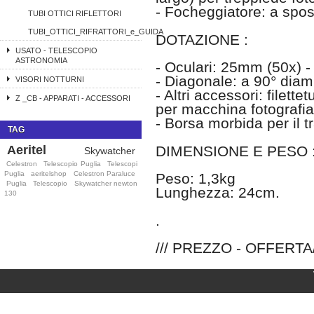
- Focheggiatore: a spo
TUBI OTTICI RIFLETTORI
TUBI_OTTICI_RIFRATTORI_e_GUIDA
DOTAZIONE :
USATO - TELESCOPIO
ASTRONOMIA
- Oculari: 25mm (50x) 
- Diagonale: a 90° dia
VISORI NOTTURNI
- Altri accessori: filett
Z _CB - APPARATI - ACCESSORI
per macchina fotografia
- Borsa morbida per il t
TAG
Aeritel
DIMENSIONE E PESO 
Skywatcher
Celestron
Telescopio Puglia
Telescopi
Puglia
aeritelshop
Celestron Paraluce
Peso: 1,3kg
Puglia
Telescopio
Skywatcher newton
Lunghezza: 24cm.
130
.
/// PREZZO - OFFERTA/