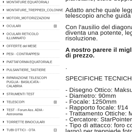
MONTATURE EQUATORIALI
Adatto anche quale leg
MONTATURE_TREPPIEDI_COLONNE
telescopio anche guida 
MOTORI_MOTORIZZAZIONI
Con l'ausilio del diagon
OCULARI
diventa una potente, leg
OCULARI RETICOLO
risoluzione.
ILLUMINATO
OFFERTE del MESE
A nostro parere il migl
di prezzo.
PESI - CONTRAPPESI
PIATTAFORMA EQUATORIALE
.
PULSANTIERE_TASTIERE
SPECIFICHE TECNICH
RIPARAZIONE TELESCOPI
PUGLIA - BASILICATA -
CALABRIA
- Disegno Ottico: Maks
STRUMENTI TEST
- Diametro: 90mm
- Focale: 1250mm
TELESCOPI
- Rapporto focale: f/14
TEST - Forum Ass. ADIA -
- Trattamento Ottiche: M
Astronomia
- Cercatore: StarPointer
TORRETTE BINOCULARI
- Tipo di attacco: foro 
largo) per treppiede fot
TUBI OTTICI - OTA