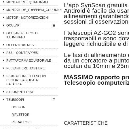
MONTATURE EQUATORIALI
L’app SynScan gratuita 
Android è facile da usar
MONTATURE_TREPPIEDI_COLONNE
allineamenti garantend
MOTORI_MOTORIZZAZIONI
sessioni di osservazion
OCULARI
I telescopi AZ-GO2 sono
OCULARI RETICOLO
trasportabili e sono dota
ILLUMINATO
leggero richiudibile e d
OFFERTE del MESE
PESI - CONTRAPPESI
Le fasi di allineament
da un cercatore a punt
PIATTAFORMA EQUATORIALE
oculari da 10mm e 25
PULSANTIERE_TASTIERE
MASSIMO rapporto pre
RIPARAZIONE TELESCOPI
PUGLIA - BASILICATA -
Telescopio computeri
CALABRIA
STRUMENTI TEST
TELESCOPI
DOBSON
RIFLETTORI
RIFRATTORI
CARATTERISTICHE