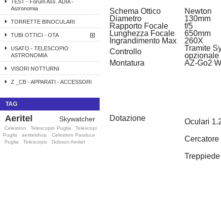
TEST - Forum Ass. ADIA -
Astronomia
Schema Ottico
Newton
Diametro
130mm
TORRETTE BINOCULARI
Rapporto Focale
f/5
Lunghezza Focale
650mm
TUBI OTTICI - OTA
Ingrandimento Max
260X
Tramite Sy
USATO - TELESCOPIO
Controllo
opzionale
ASTRONOMIA
Montatura
AZ-Go2 Wi
VISORI NOTTURNI
Z _CB - APPARATI - ACCESSORI
TAG
Aeritel
Dotazione
Skywatcher
Oculari 1
Celestron
Telescopio Puglia
Telescopi
Puglia
aeritelshop
Celestron Paraluce
Cercatore 
Puglia
Telescopio
Dobson Aeritel
Treppiede 