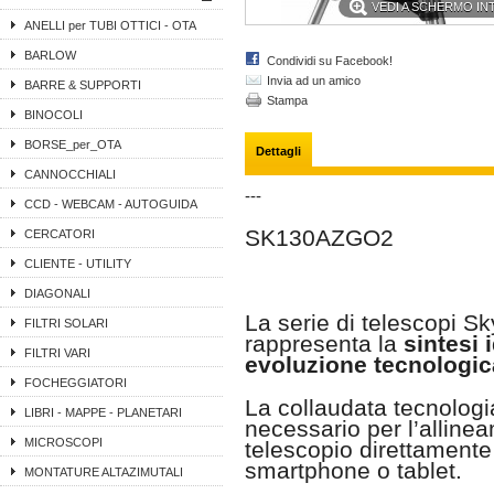
VEDI A SCHERMO I
ANELLI per TUBI OTTICI - OTA
BARLOW
Condividi su Facebook!
Invia ad un amico
BARRE & SUPPORTI
Stampa
BINOCOLI
BORSE_per_OTA
Dettagli
CANNOCCHIALI
---
CCD - WEBCAM - AUTOGUIDA
SK130AZGO2
CERCATORI
CLIENTE - UTILITY
DIAGONALI
La serie di telescopi 
FILTRI SOLARI
rappresenta la
sintesi i
FILTRI VARI
evoluzione tecnologic
FOCHEGGIATORI
La collaudata tecnologia
LIBRI - MAPPE - PLANETARI
necessario per l’alline
MICROSCOPI
telescopio direttamente 
smartphone o tablet.
MONTATURE ALTAZIMUTALI