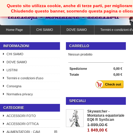
Questo sito utilizza cookie, anche di terze parti, per migliorare 
Chiudendo questo banner, scorrendo questa pagina o clicc
Home Page
CHI SIAMO
DOVE SIAMO
Termini e condizioni d'
INFORMAZIONI
CARRELLO
CHI SIAMO
Nessun prodotto
DOVE SIAMO
Spedizione
0,00 €
LISTINI
Totale
0,00 €
Termini e condizioni d'uso
Check out
Consegna
Normativa privacy
SPECIALI
CATEGORIE
Skywatcher -
Montatura equatoriale
ACCESSORI FOTO
EQ6 R SynScan
ACCESSORI OTTICA
1 899,00 €
1 849,00 €
ALIMENTATORI - CAVI