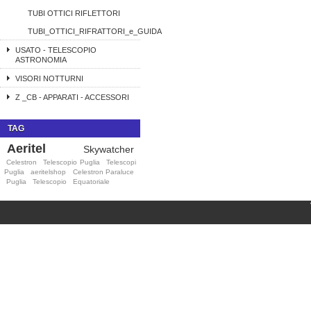
TUBI OTTICI RIFLETTORI
TUBI_OTTICI_RIFRATTORI_e_GUIDA
USATO - TELESCOPIO
ASTRONOMIA
VISORI NOTTURNI
Z _CB - APPARATI - ACCESSORI
TAG
Aeritel
Skywatcher
Celestron
Telescopio Puglia
Telescopi
Puglia
aeritelshop
Celestron Paraluce
Puglia
Telescopio
Equatoriale