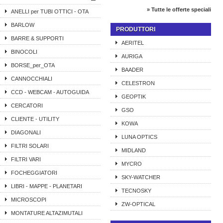
» Tutte le offerte speciali
ANELLI per TUBI OTTICI - OTA
BARLOW
PRODUTTORI
BARRE & SUPPORTI
AERITEL
BINOCOLI
AURIGA
BORSE_per_OTA
BAADER
CANNOCCHIALI
CELESTRON
CCD - WEBCAM - AUTOGUIDA
GEOPTIK
CERCATORI
GSO
CLIENTE - UTILITY
KOWA
DIAGONALI
LUNA OPTICS
FILTRI SOLARI
MIDLAND
FILTRI VARI
MYCRO
FOCHEGGIATORI
SKY-WATCHER
LIBRI - MAPPE - PLANETARI
TECNOSKY
MICROSCOPI
ZW-OPTICAL
MONTATURE ALTAZIMUTALI