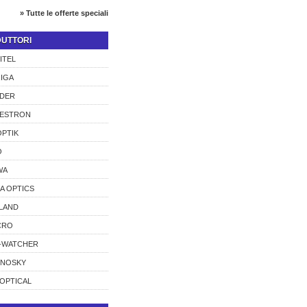
» Tutte le offerte speciali
UTTORI
ITEL
IGA
DER
LESTRON
PTIK
O
WA
A OPTICS
LAND
CRO
-WATCHER
CNOSKY
OPTICAL