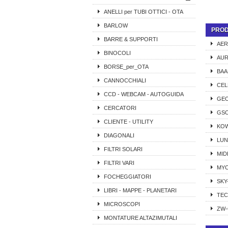
ANELLI per TUBI OTTICI - OTA
BARLOW
PROD
BARRE & SUPPORTI
AER
BINOCOLI
AUR
BORSE_per_OTA
BAA
CANNOCCHIALI
CE
CCD - WEBCAM - AUTOGUIDA
GEO
CERCATORI
GS
CLIENTE - UTILITY
KO
DIAGONALI
LUN
FILTRI SOLARI
MID
FILTRI VARI
MY
FOCHEGGIATORI
SKY
LIBRI - MAPPE - PLANETARI
TE
MICROSCOPI
ZW-
MONTATURE ALTAZIMUTALI