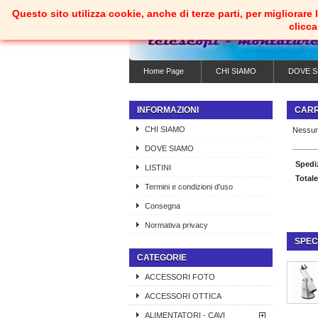
Questo sito utilizza cookie, anche di terze parti, per migliorar
clicc
Home Page
CHI SIAMO
DOVE S
INFORMAZIONI
CAR
CHI SIAMO
Nessun
DOVE SIAMO
Spedi
LISTINI
Totale
Termini e condizioni d'uso
Consegna
Normativa privacy
SPEC
CATEGORIE
ACCESSORI FOTO
ACCESSORI OTTICA
ALIMENTATORI - CAVI