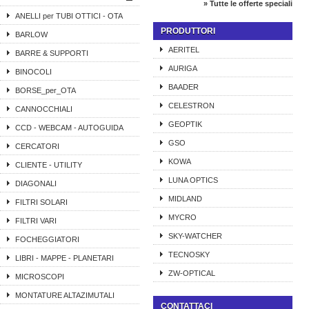
» Tutte le offerte speciali
ANELLI per TUBI OTTICI - OTA
PRODUTTORI
BARLOW
AERITEL
BARRE & SUPPORTI
AURIGA
BINOCOLI
BAADER
BORSE_per_OTA
CELESTRON
CANNOCCHIALI
GEOPTIK
CCD - WEBCAM - AUTOGUIDA
GSO
CERCATORI
KOWA
CLIENTE - UTILITY
LUNA OPTICS
DIAGONALI
MIDLAND
FILTRI SOLARI
MYCRO
FILTRI VARI
SKY-WATCHER
FOCHEGGIATORI
TECNOSKY
LIBRI - MAPPE - PLANETARI
ZW-OPTICAL
MICROSCOPI
MONTATURE ALTAZIMUTALI
CONTATTACI