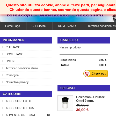
Questo sito utilizza cookie, anche di terze parti, per migliorare 
Chiudendo questo banner, scorrendo questa pagina o clicc
Home Page
CHI SIAMO
DOVE SIAMO
Termini e condizioni d'
INFORMAZIONI
CARRELLO
CHI SIAMO
Nessun prodotto
DOVE SIAMO
Spedizione
0,00 €
LISTINI
Totale
0,00 €
Termini e condizioni d'uso
Check out
Consegna
Normativa privacy
SPECIALI
CATEGORIE
Celestron - Oculare
Omni 9 mm.
ACCESSORI FOTO
40,00 €
ACCESSORI OTTICA
36,00 €
ALIMENTATORI - CAVI