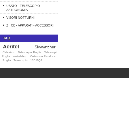
USATO - TELESCOPIO
ASTRONOMIA
VISORI NOTTURNI
Z _CB - APPARATI - ACCESSORI
TAG
Aeritel
Skywatcher
Celestron
Telescopio Puglia
Telescopi
Puglia
aeritelshop
Celestron Paraluce
Puglia
Telescopio
130 EQ2