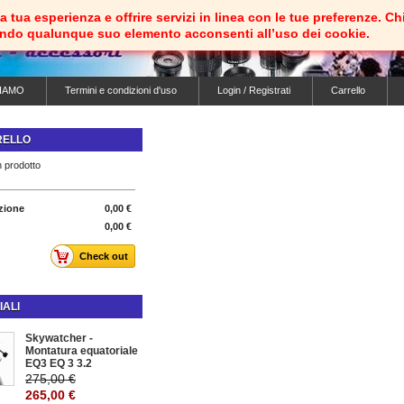
e la tua esperienza e offrire servizi in linea con le tue preferenz
ando qualunque suo elemento acconsenti all’uso dei cookie.
IAMO
Termini e condizioni d'uso
Login / Registrati
Carrello
RELLO
 prodotto
zione
0,00 €
0,00 €
Check out
IALI
Skywatcher -
Montatura equatoriale
EQ3 EQ 3 3.2
275,00 €
265,00 €