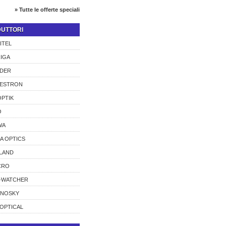
» Tutte le offerte speciali
UTTORI
ITEL
IGA
DER
LESTRON
PTIK
O
WA
A OPTICS
LAND
CRO
-WATCHER
CNOSKY
OPTICAL