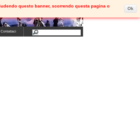
e. Chiudendo questo banner, scorrendo questa pagina o
Ok
Carrello
(vuoto)
Benvenuti
Entra
Contattaci