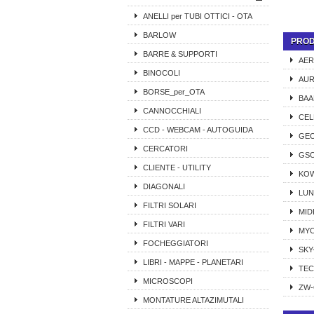
ANELLI per TUBI OTTICI - OTA
BARLOW
PROD
BARRE & SUPPORTI
AER
BINOCOLI
AUR
BORSE_per_OTA
BAA
CANNOCCHIALI
CE
CCD - WEBCAM - AUTOGUIDA
GEO
CERCATORI
GS
CLIENTE - UTILITY
KO
DIAGONALI
LUN
FILTRI SOLARI
MID
FILTRI VARI
MY
FOCHEGGIATORI
SKY
LIBRI - MAPPE - PLANETARI
TE
MICROSCOPI
ZW-
MONTATURE ALTAZIMUTALI