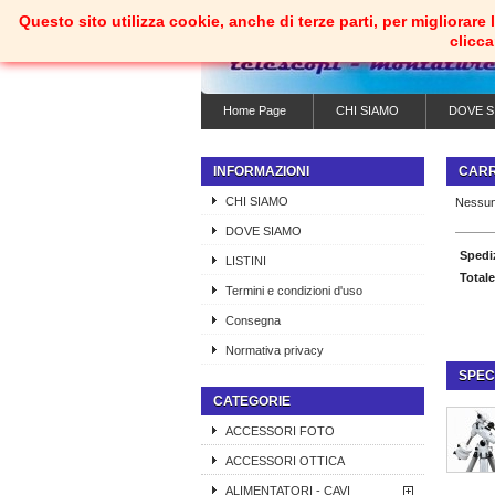
Questo sito utilizza cookie, anche di terze parti, per migliorar
clicc
Home Page
CHI SIAMO
DOVE S
INFORMAZIONI
CAR
CHI SIAMO
Nessun
DOVE SIAMO
Spedi
LISTINI
Totale
Termini e condizioni d'uso
Consegna
Normativa privacy
SPEC
CATEGORIE
ACCESSORI FOTO
ACCESSORI OTTICA
ALIMENTATORI - CAVI