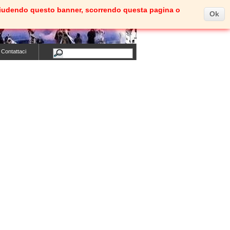
e. Chiudendo questo banner, scorrendo questa pagina o
Ok
Carrello
(vuoto)
Benvenuti
Entra
Contattaci