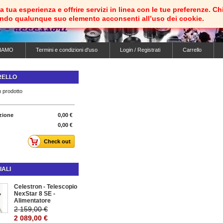
e la tua esperienza e offrire servizi in linea con le tue preferenz
ando qualunque suo elemento acconsenti all’uso dei cookie.
IAMO
Termini e condizioni d'uso
Login / Registrati
Carrello
RELLO
 prodotto
zione
0,00 €
0,00 €
Check out
IALI
Celestron - Telescopio
NexStar 8 SE -
Alimentatore
2 159,00 €
2 089,00 €