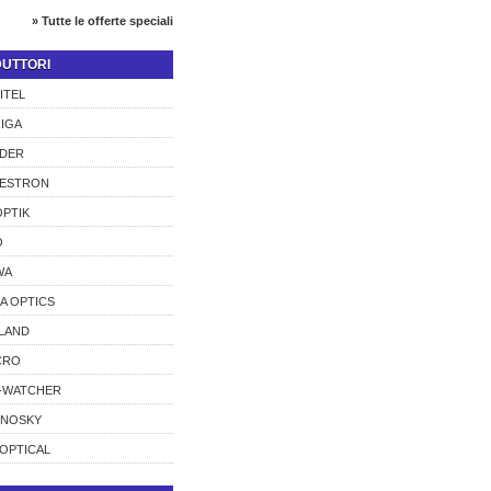
» Tutte le offerte speciali
UTTORI
ITEL
IGA
DER
LESTRON
PTIK
O
WA
A OPTICS
LAND
CRO
-WATCHER
CNOSKY
OPTICAL