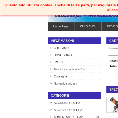
Questo sito utilizza cookie, anche di terze parti, per migliorar
clicc
Home Page
CHI SIAMO
DOVE S
INFORMAZIONI
CAR
CHI SIAMO
Nessun
DOVE SIAMO
Spedi
LISTINI
Totale
Termini e condizioni d'uso
Consegna
Normativa privacy
SPEC
CATEGORIE
ACCESSORI FOTO
ACCESSORI OTTICA
ALIMENTATORI - CAVI