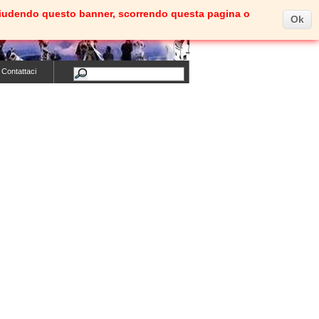
e. Chiudendo questo banner, scorrendo questa pagina o
Ok
Carrello
(vuoto)
Benvenuti
Entra
Contattaci