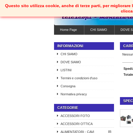
Questo sito utilizza cookie, anche di terze parti, per migliorar
clicc
Home Page
CHI SIAMO
DOVE S
INFORMAZIONI
CAR
CHI SIAMO
Nessun
DOVE SIAMO
Spedi
LISTINI
Totale
Termini e condizioni d'uso
Consegna
Normativa privacy
SPEC
CATEGORIE
ACCESSORI FOTO
ACCESSORI OTTICA
ALIMENTATORI - CAVI