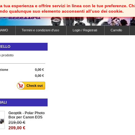
e la tua esperienza e offrire servizi in linea con le tue preferenz
ando qualunque suo elemento acconsenti all’uso dei cookie.
IAMO
Termini e condizioni d'uso
Login / Registrati
Carrello
RELLO
 prodotto
zione
0,00 €
0,00 €
Check out
IALI
Geoptik - Polar Photo
Box per Canon EOS
219,00 €
209,00 €