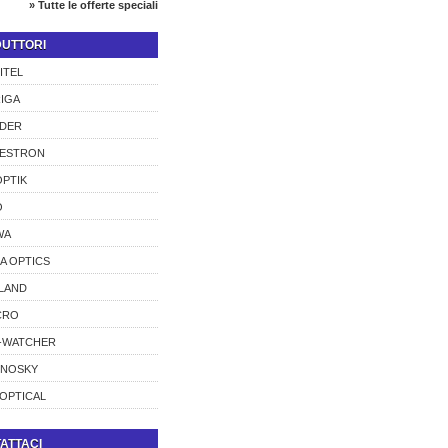
» Tutte le offerte speciali
UTTORI
ITEL
IGA
DER
LESTRON
PTIK
O
WA
A OPTICS
LAND
CRO
-WATCHER
CNOSKY
OPTICAL
ATTACI