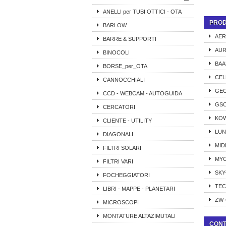
ANELLI per TUBI OTTICI - OTA
PROD
BARLOW
AER
BARRE & SUPPORTI
AUR
BINOCOLI
BAA
BORSE_per_OTA
CE
CANNOCCHIALI
GEO
CCD - WEBCAM - AUTOGUIDA
GS
CERCATORI
KO
CLIENTE - UTILITY
LUN
DIAGONALI
MID
FILTRI SOLARI
MY
FILTRI VARI
SKY
FOCHEGGIATORI
TE
LIBRI - MAPPE - PLANETARI
ZW-
MICROSCOPI
MONTATURE ALTAZIMUTALI
CONT