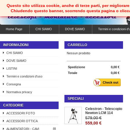
Questo sito utilizza cookie, anche di terze parti, per migliorare 
Chiudendo questo banner, scorrendo questa pagina o clicc
Home Page
CHI SIAMO
DOVE SIAMO
Termini e condizioni d'
INFORMAZIONI
CARRELLO
CHI SIAMO
Nessun prodotto
DOVE SIAMO
Spedizione
0,00 €
LISTINI
Totale
0,00 €
Termini e condizioni d'uso
Check out
Consegna
Normativa privacy
SPECIALI
CATEGORIE
Celestron - Telescopio
Newton LCM 114
ACCESSORI FOTO
579,00 €
ACCESSORI OTTICA
559,00 €
ALIMENTATORI - CAVI