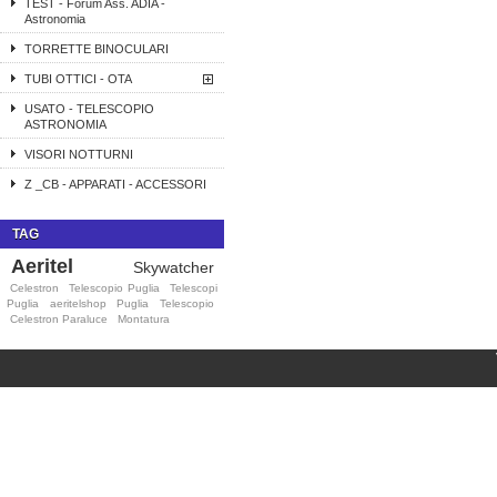
TEST - Forum Ass. ADIA -
Astronomia
TORRETTE BINOCULARI
TUBI OTTICI - OTA
USATO - TELESCOPIO
ASTRONOMIA
VISORI NOTTURNI
Z _CB - APPARATI - ACCESSORI
TAG
Aeritel
Skywatcher
Celestron
Telescopio Puglia
Telescopi
Puglia
aeritelshop
Puglia
Telescopio
Celestron Paraluce
Montatura