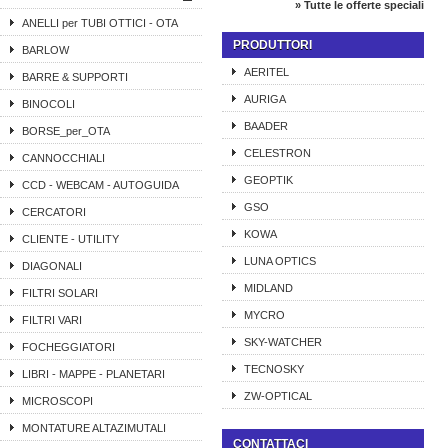
» Tutte le offerte speciali
ANELLI per TUBI OTTICI - OTA
PRODUTTORI
BARLOW
AERITEL
BARRE & SUPPORTI
AURIGA
BINOCOLI
BAADER
BORSE_per_OTA
CELESTRON
CANNOCCHIALI
GEOPTIK
CCD - WEBCAM - AUTOGUIDA
GSO
CERCATORI
KOWA
CLIENTE - UTILITY
LUNA OPTICS
DIAGONALI
MIDLAND
FILTRI SOLARI
MYCRO
FILTRI VARI
SKY-WATCHER
FOCHEGGIATORI
TECNOSKY
LIBRI - MAPPE - PLANETARI
ZW-OPTICAL
MICROSCOPI
MONTATURE ALTAZIMUTALI
CONTATTACI