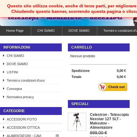
Questo sito utilizza cookie, anche di terze parti, per migliorare 
Chiudendo questo banner, scorrendo questa pagina o clicc
Home Page
CHI SIAMO
DOVE SIAMO
Termini e condizioni d'
INFORMAZIONI
CARRELLO
CHI SIAMO
Nessun prodotto
DOVE SIAMO
Spedizione
0,00 €
LISTINI
Totale
0,00 €
Termini e condizioni d'uso
Check out
Consegna
Normativa privacy
SPECIALI
CATEGORIE
Celestron - Telescopio
Nexstar 127 SLT -
ACCESSORI FOTO
Maksutov -
Alimentatore
ACCESSORI OTTICA
899,00 €
ALIMENTATORI - CAVI