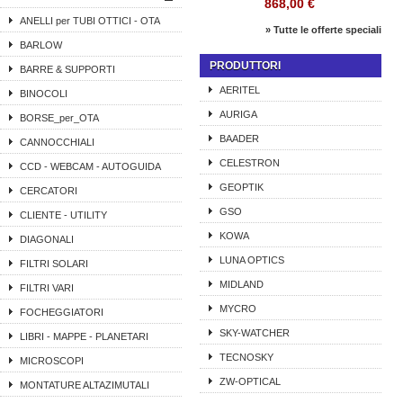
868,00 €
ANELLI per TUBI OTTICI - OTA
» Tutte le offerte speciali
BARLOW
PRODUTTORI
BARRE & SUPPORTI
AERITEL
BINOCOLI
AURIGA
BORSE_per_OTA
BAADER
CANNOCCHIALI
CELESTRON
CCD - WEBCAM - AUTOGUIDA
GEOPTIK
CERCATORI
GSO
CLIENTE - UTILITY
KOWA
DIAGONALI
LUNA OPTICS
FILTRI SOLARI
MIDLAND
FILTRI VARI
MYCRO
FOCHEGGIATORI
SKY-WATCHER
LIBRI - MAPPE - PLANETARI
TECNOSKY
MICROSCOPI
ZW-OPTICAL
MONTATURE ALTAZIMUTALI