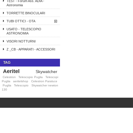
TEST - Forum Ass. ADIA -
Astronomia
TORRETTE BINOCULARI
TUBI OTTICI - OTA
USATO - TELESCOPIO
ASTRONOMIA
VISORI NOTTURNI
Z _CB - APPARATI - ACCESSORI
TAG
Aeritel
Skywatcher
Celestron
Telescopio Puglia
Telescopi
Puglia
aeritelshop
Celestron Paraluce
Puglia
Telescopio
Skywatcher newton
130