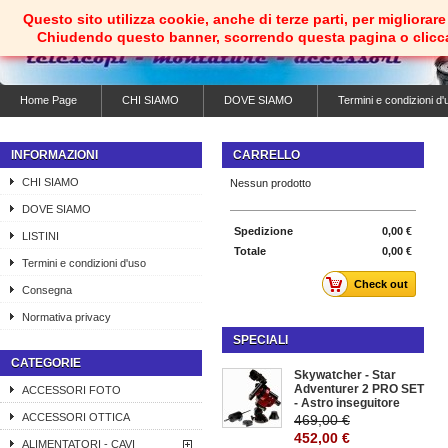
Questo sito utilizza cookie, anche di terze parti, per migliorare 
Chiudendo questo banner, scorrendo questa pagina o clicc
Home Page
CHI SIAMO
DOVE SIAMO
Termini e condizioni d'
INFORMAZIONI
CARRELLO
CHI SIAMO
Nessun prodotto
DOVE SIAMO
Spedizione
0,00 €
LISTINI
Totale
0,00 €
Termini e condizioni d'uso
Check out
Consegna
Normativa privacy
SPECIALI
CATEGORIE
Skywatcher - Star
Adventurer 2 PRO SET
ACCESSORI FOTO
- Astro inseguitore
ACCESSORI OTTICA
469,00 €
452,00 €
ALIMENTATORI - CAVI