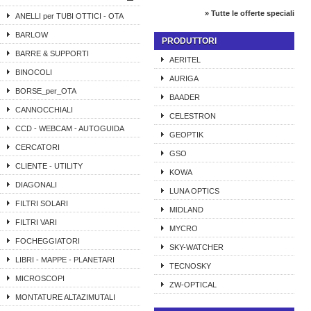
» Tutte le offerte speciali
ANELLI per TUBI OTTICI - OTA
BARLOW
PRODUTTORI
BARRE & SUPPORTI
AERITEL
BINOCOLI
AURIGA
BORSE_per_OTA
BAADER
CANNOCCHIALI
CELESTRON
CCD - WEBCAM - AUTOGUIDA
GEOPTIK
CERCATORI
GSO
CLIENTE - UTILITY
KOWA
DIAGONALI
LUNA OPTICS
FILTRI SOLARI
MIDLAND
FILTRI VARI
MYCRO
FOCHEGGIATORI
SKY-WATCHER
LIBRI - MAPPE - PLANETARI
TECNOSKY
MICROSCOPI
ZW-OPTICAL
MONTATURE ALTAZIMUTALI