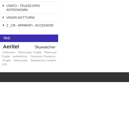
USATO - TELESCOPIO
ASTRONOMIA
VISORI NOTTURNI
Z _CB - APPARATI - ACCESSORI
TAG
Aeritel
Skywatcher
Celestron
Telescopio Puglia
Telescopi
Puglia
aeritelshop
Celestron Paraluce
Puglia
Telescopio
Skywatcher newton
130