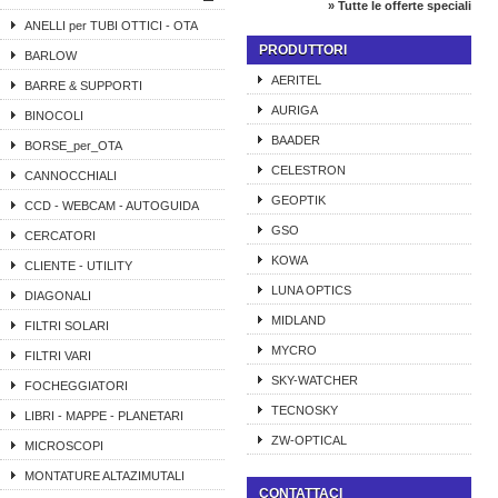
» Tutte le offerte speciali
ANELLI per TUBI OTTICI - OTA
PRODUTTORI
BARLOW
AERITEL
BARRE & SUPPORTI
AURIGA
BINOCOLI
BAADER
BORSE_per_OTA
CELESTRON
CANNOCCHIALI
GEOPTIK
CCD - WEBCAM - AUTOGUIDA
GSO
CERCATORI
KOWA
CLIENTE - UTILITY
LUNA OPTICS
DIAGONALI
MIDLAND
FILTRI SOLARI
MYCRO
FILTRI VARI
SKY-WATCHER
FOCHEGGIATORI
TECNOSKY
LIBRI - MAPPE - PLANETARI
ZW-OPTICAL
MICROSCOPI
MONTATURE ALTAZIMUTALI
CONTATTACI