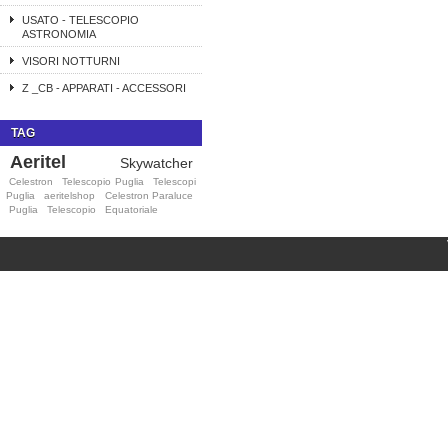
USATO - TELESCOPIO
ASTRONOMIA
VISORI NOTTURNI
Z _CB - APPARATI - ACCESSORI
TAG
Aeritel
Skywatcher
Celestron
Telescopio Puglia
Telescopi
Puglia
aeritelshop
Celestron Paraluce
Puglia
Telescopio
Equatoriale