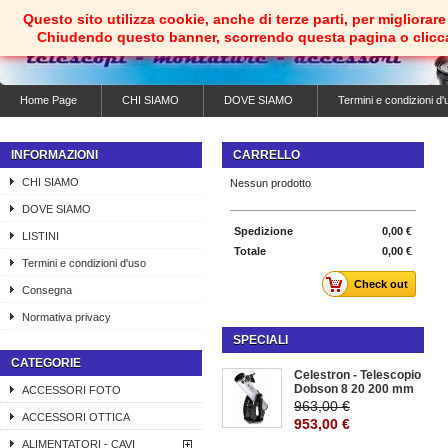
Questo sito utilizza cookie, anche di terze parti, per migliorare 
Chiudendo questo banner, scorrendo questa pagina o clicc
Home Page
CHI SIAMO
DOVE SIAMO
Termini e condizioni d'
INFORMAZIONI
CARRELLO
CHI SIAMO
Nessun prodotto
DOVE SIAMO
Spedizione
0,00 €
LISTINI
Totale
0,00 €
Termini e condizioni d'uso
Check out
Consegna
Normativa privacy
SPECIALI
CATEGORIE
Celestron - Telescopio
Dobson 8 20 200 mm
ACCESSORI FOTO
963,00 €
ACCESSORI OTTICA
953,00 €
ALIMENTATORI - CAVI