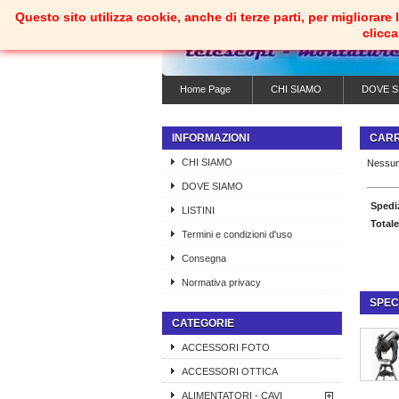
Questo sito utilizza cookie, anche di terze parti, per migliorar
clicc
Home Page
CHI SIAMO
DOVE S
INFORMAZIONI
CAR
CHI SIAMO
Nessun
DOVE SIAMO
Spedi
LISTINI
Totale
Termini e condizioni d'uso
Consegna
Normativa privacy
SPEC
CATEGORIE
ACCESSORI FOTO
ACCESSORI OTTICA
ALIMENTATORI - CAVI