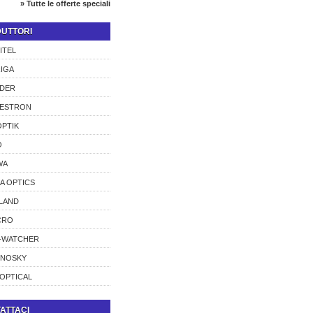
» Tutte le offerte speciali
UTTORI
ITEL
IGA
DER
LESTRON
PTIK
O
WA
A OPTICS
LAND
CRO
-WATCHER
CNOSKY
OPTICAL
ATTACI