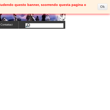
e. Chiudendo questo banner, scorrendo questa pagina o
Ok
Carrello
(vuoto)
Benvenuti
Entra
Contattaci