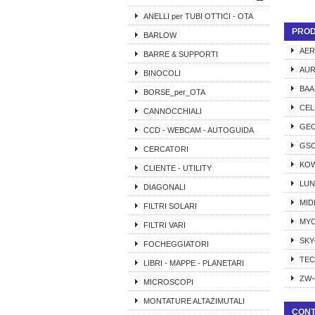
ANELLI per TUBI OTTICI - OTA
PROD
BARLOW
AER
BARRE & SUPPORTI
AUR
BINOCOLI
BAA
BORSE_per_OTA
CE
CANNOCCHIALI
GEO
CCD - WEBCAM - AUTOGUIDA
GS
CERCATORI
KO
CLIENTE - UTILITY
LUN
DIAGONALI
MID
FILTRI SOLARI
MY
FILTRI VARI
SKY
FOCHEGGIATORI
TE
LIBRI - MAPPE - PLANETARI
ZW-
MICROSCOPI
MONTATURE ALTAZIMUTALI
CONT