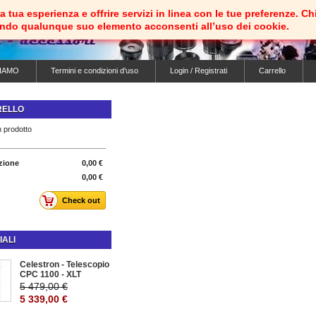
e la tua esperienza e offrire servizi in linea con le tue preferenz
ando qualunque suo elemento acconsenti all’uso dei cookie.
IAMO
Termini e condizioni d'uso
Login / Registrati
Carrello
RELLO
 prodotto
zione
0,00 €
0,00 €
Check out
IALI
Celestron - Telescopio
CPC 1100 - XLT
5 479,00 €
5 339,00 €