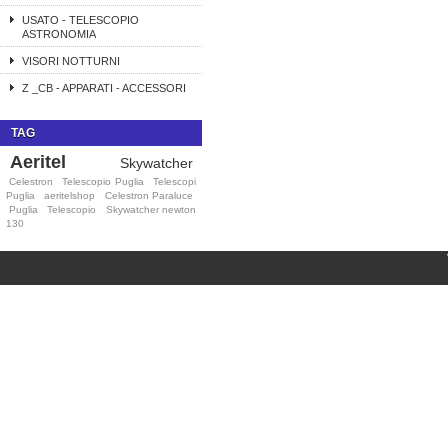
USATO - TELESCOPIO
ASTRONOMIA
VISORI NOTTURNI
Z _CB - APPARATI - ACCESSORI
TAG
Aeritel
Skywatcher
Celestron
Telescopio Puglia
Telescopi
Puglia
aeritelshop
Celestron Paraluce
Puglia
Telescopio
Skywatcher newton
130