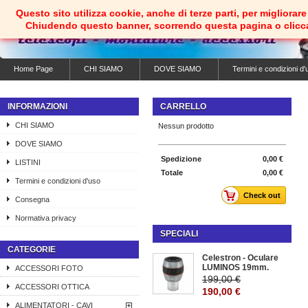
Questo sito utilizza cookie, anche di terze parti, per migliorare 
Chiudendo questo banner, scorrendo questa pagina o clicc
Home Page
CHI SIAMO
DOVE SIAMO
Termini e condizioni d'
INFORMAZIONI
CARRELLO
CHI SIAMO
Nessun prodotto
DOVE SIAMO
Spedizione
0,00 €
LISTINI
Totale
0,00 €
Termini e condizioni d'uso
Check out
Consegna
Normativa privacy
SPECIALI
CATEGORIE
Celestron - Oculare
LUMINOS 19mm.
ACCESSORI FOTO
199,00 €
ACCESSORI OTTICA
190,00 €
ALIMENTATORI - CAVI