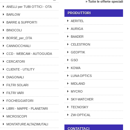
» Tutte le offerte speciali
ANELLI per TUBI OTTICI - OTA
PRODUTTORI
BARLOW
AERITEL
BARRE & SUPPORTI
AURIGA
BINOCOLI
BAADER
BORSE_per_OTA
CELESTRON
CANNOCCHIALI
GEOPTIK
CCD - WEBCAM - AUTOGUIDA
GSO
CERCATORI
KOWA
CLIENTE - UTILITY
LUNA OPTICS
DIAGONALI
MIDLAND
FILTRI SOLARI
MYCRO
FILTRI VARI
SKY-WATCHER
FOCHEGGIATORI
TECNOSKY
LIBRI - MAPPE - PLANETARI
ZW-OPTICAL
MICROSCOPI
MONTATURE ALTAZIMUTALI
CONTATTACI