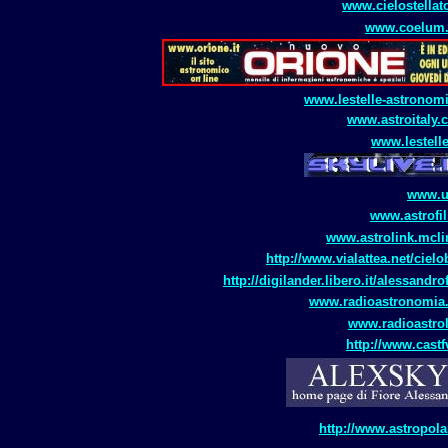
www.cielostellat
www.coelum
www.lestelle-astronomi
www.astroitaly.
www.lestelle
www.ua
www.astrofil
www.astrolink.mclin
http://www.vialattea.net/cielo
http://digilander.libero.it/alessandro
www.radioastronomia
www.radioastrol
http://www.castfv
http://www.astropolar