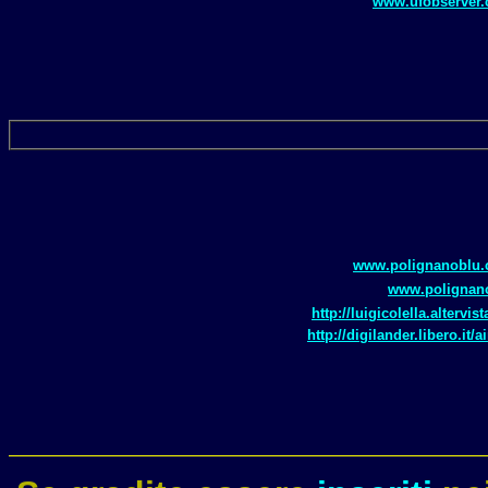
www.ufobserver
www.polignanoblu
www.polignano
http://luigicolella.altervis
http://digilander.libero.it/