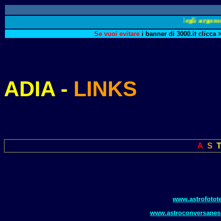
^^^ Vai alla lista degli argomenti
Se vuoi evitare
i banner di 3000.it clicca 
ADIA -
LINKS
A
S
www.astrofotote
www.astroconversanes