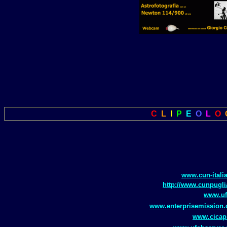
C
L
I
P
E
O
L
O
www.cun-italia
http://www.cunpugli
www.uf
www.enterprisemission
www.cicap