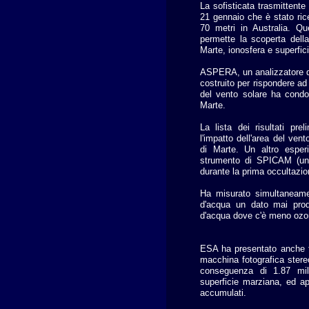
La sofisticata trasmittent
21 gennaio che è stato rice
70 metri in Australia. Q
permette la scoperta dell
Marte, ionosfera e superfic
ASPERA, un analizzatore di
costruito per rispondere 
del vento solare ha cond
Marte.
La lista dei risultati preli
l'impatto dell'area del ven
di Marte. Un altro esper
strumento di SPICAM (un s
durante la prima occultazio
Ha misurato simultaneamen
d'acqua un dato mai prod
d'acqua dove c'è meno oz
ESA ha presentato anche f
macchina fotografica stere
conseguenza di 1.87 mili
superficie marziana, ed a
accumulati.