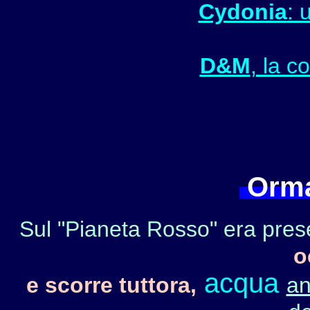
Cydonia
: 
D&M
, la c
Orma
Sul "Pianeta Rosso" era pres
o
acqua
e scorre tuttora,
an