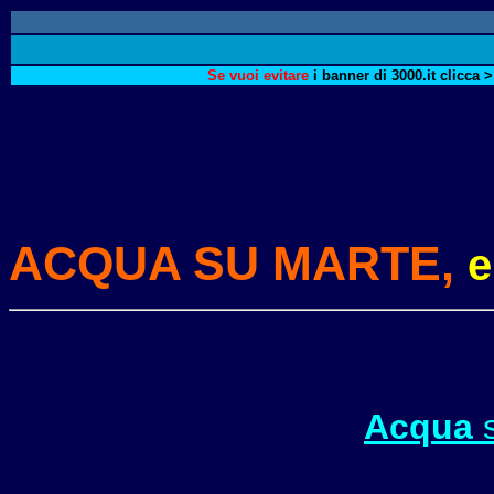
Se vuoi evitare
i banner di 3000.it clicca >
ACQUA SU MARTE,
e
Acqua
s