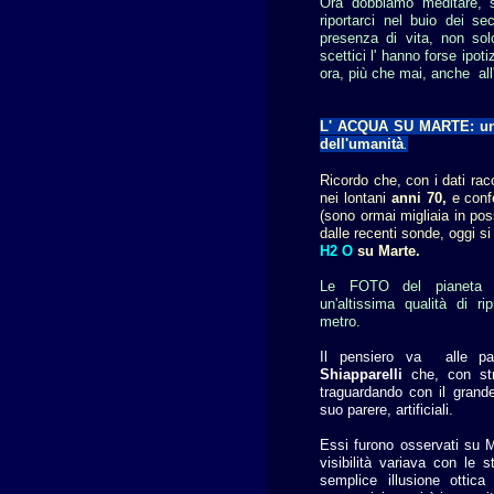
Ora dobbiamo meditare, s
riportarci nel buio dei se
presenza di vita, non sol
scettici l' hanno forse ipo
ora, più che mai, anche all'
L' ACQUA SU MARTE: una 
dell'umanità
.
Ricordo che, con i dati racc
nei lontani
anni 70,
e conf
(sono ormai migliaia in p
dalle recenti sonde, oggi s
H2 O
su Marte.
Le FOTO del pianeta r
un'altissima qualità di rip
metro.
Il pensiero va alle pass
Shiapparelli
che, con str
traguardando con il grand
suo parere, artificiali.
Essi furono osservati su M
visibilità variava con le 
semplice illusione ottic