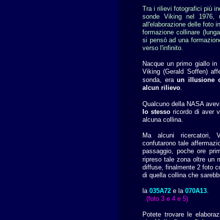
Tra i rilievi fotografici più 
sonde Viking nel 1976, u
all'elaborazione delle foto 
formazione collinare (lung
si pensò ad una formazion
verso l'infinito.
Nacque un primo giallo in 
Viking (Gerald Soffen) aff
sonda, era
un illusione o
alcun rilievo
.
Qualcuno della NASA aveva 
Io stesso
ricordo di aver
alcuna collina.
Ma alcuni ricercatori,
confutarono tale affermazi
passaggio, poche ore pri
ripreso tale zona oltre un 
diffuse, finalmente 2 foto
di quella collina che sareb
la
035A72
e la
0
70A13
.
(foto 3 e 4 e 5)
Potete trovare le elabora