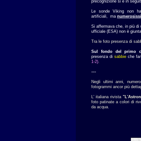
precognizione
si è in segui
Le sonde Viking non hann
artificiali, ma
numerosissim
Si affermava che, in più d
ufficiale (ESA) non è giunt
Tra le foto presenza di sab
Sul fondo del primo c
presenza di
sabbie
che fa
1-2)
.
---
Negli ultimi anni, numero
fotogrammi ancor più dettag
L' italiana rivista
"L'Astro
foto patinate a colori di riv
da acqua.