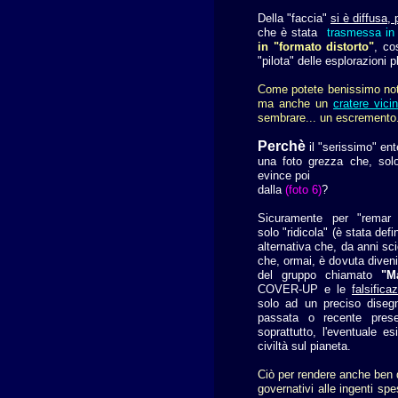
Della "faccia"
si è diffusa,
che è stata
trasmessa in 
in "formato distorto"
, co
"pilota" delle esplorazioni
Come potete benissimo nota
ma anche un
cratere vici
sembrare... un escremento
Perchè
il "serissimo" ent
una foto grezza che, sol
evince poi
dalla
(foto 6)
?
Sicuramente per "remar
solo "ridicola" (è stata de
alternativa che, da anni s
che, ormai, è dovuta diveni
del gruppo chiamato
"M
COVER-UP e le
falsificaz
solo ad un preciso disegn
passata o recente pres
soprattutto, l'eventuale e
civiltà sul pianeta.
Ciò per rendere anche ben 
governativi alle ingenti sp