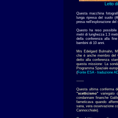
Letto d
Questa macchina fotograf
lunga ripresa del suolo 
presa nell'esplorazione del
Questo ha reso possibile
metri di lunghezza 1.3 metr
della conferenza alla fin
bambini di 10 anni.
Mrs Edelgard Bulmahn, Min
che è anche membro del Co
detto alla conferenza sta
questa missione: La sond
Programma Spaziale europ
(
Fonte ESA - traduzione A
-------
Questa ultima conferma dev
"scetticismo"
variegato 
condannare finanche Galile
farneticava quando affer
sana, vera osservazione con
Cannocchiale).