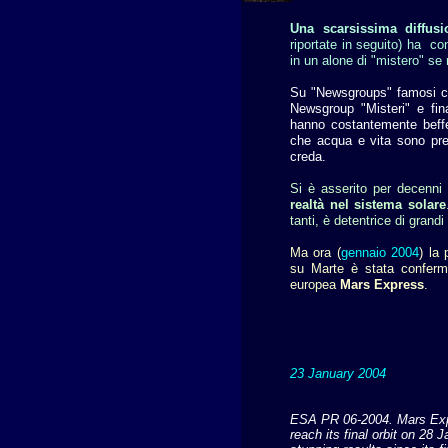
Una scarsissima diffus
riportate in seguito) ha con
in un alone di "mistero" se 
Su "Newsgroups" famosi c
Newsgroup "Misteri" e f
hanno costantemente beffeg
che acqua e vita sono pres
creda.
Si è asserito per decenni
realtà nel sistema solare
tanti,
è detentrice di grandi
Ma ora (
gennaio 2004
) la
su Marte è stata conferma
europea
Mars Express
.
23 January 2004
ESA PR 06-2004. Mars Expre
reach its final orbit on 28 