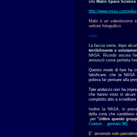
sito
Malin Space Science 
http://www.msss.com/educa
Malin è un valentissimo s
settore fotografico.
-------
La faccia viene, dopo alcun
terribilmente e volutamen
NASA. Ricordo ancora l'e
annunciò come perfetta fo
Questo modo di fare ha co
falsificare, che la NASA
poteva far pensare alla pre
Tale andazzo non ha impress
che hanno visto in alcuni 
complotto atto a screditare 
Inoltre la NASA, in pre
della zona che sarebbero 
per
"zittire questo grup
Coelum - gennaio 98)
.
E' avvenuto solo parzialm