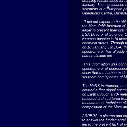
stunning results since its 
January. The significance 
scientists at a European 
Operations Centre, Darmst
"I did not expect to be abl
the Mars Orbit Insertion o
eager to present their firs
ESA Director of Science. O
Express mission is to disco
chemical states. Through th
on 18 January, OMEGA, th
spectrometer, has already 
carbon dioxide ice.
This information was conf
spectrometer of unpreceden
show that the carbon oxide d
southern hemispheres of M
The MaRS instrument, a sop
emitted a first signal succ
on Earth through a 70- metr
reflected and scattered fr
measurement technique allo
composition of the Mars a
ASPERA, a plasma and ener
to answer the fundamental 
led to the present lack of 