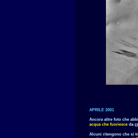
APRILE 2001
Ancora altre foto che abb
acqua che fuoriesce
d
a
c
Alcuni ritengono che si t