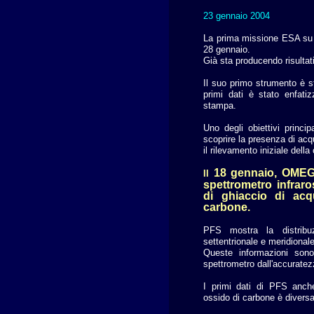
23 gennaio 2004
La prima missione ESA su 
28 gennaio.
Già sta producendo risulta
Il suo primo strumento è st
primi dati è stato enfati
stampa.
Uno degli obiettivi princi
scoprire la presenza di acqu
il rilevamento iniziale dell
18 gennaio, OMEGA
Il
spettrometro infraro
di ghiaccio di acq
carbone.
PFS mostra la distribu
settentrionale e meridional
Queste informazioni son
spettrometro dall'accurate
I primi dati di PFS anch
ossido di carbone è diversa 