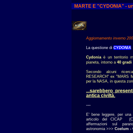
MARTE E "CYDONIA" - un 
Aggiornamento inverno 20
La questione di
CYDONIA
:
Cydonia
è un territorio m
pianeta, intorno a
40 gradi
Secondo alcuni ricer
RESEARCH" ex "MARS 
per la NASA,
in questa zo
...sarebbero presen
antica civiltà.
---
E' bene leggere, per una 
articolo del CICAP (Com
affermazioni sul paran
astronomia >>>
Coelum - 